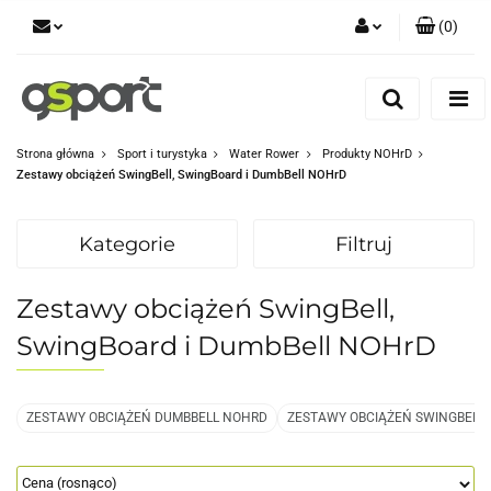
(
0
)
Zaloguj się
Zarejestruj się
Dodaj zgłoszenie
Strona główna
Sport i turystyka
Water Rower
Produkty NOHrD
Zestawy obciążeń SwingBell, SwingBoard i DumbBell NOHrD
Zgody cookies
Kategorie
Filtruj
Zestawy obciążeń SwingBell,
SwingBoard i DumbBell NOHrD
ZESTAWY OBCIĄŻEŃ DUMBBELL NOHRD
ZESTAWY OBCIĄŻEŃ SWINGBELL