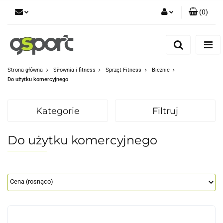
(
0
)
Zaloguj się
Zarejestruj się
Dodaj zgłoszenie
Strona główna
Siłownia i fitness
Sprzęt Fitness
Bieżnie
Do użytku komercyjnego
Zgody cookies
Kategorie
Filtruj
Do użytku komercyjnego