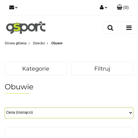
(
0
)
Zaloguj się
Zarejestruj się
Dodaj zgłoszenie
Strona główna
Dziecko
Obuwie
Zgody cookies
Kategorie
Filtruj
Obuwie