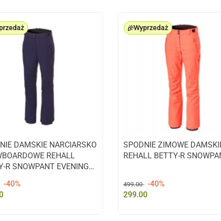
przedaż
Wyprzedaż
NIE DAMSKIE NARCIARSKO
SPODNIE ZIMOWE DAMSKI
BOARDOWE REHALL
REHALL BETTY-R SNOWPA
Y-R SNOWPANT EVENING
rozmiar XL
-40%
-40%
499.00
0
299.00