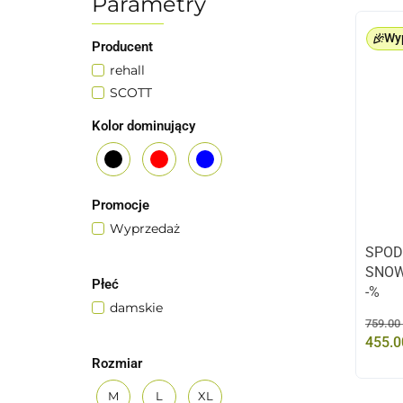
Parametry
Wy
Producent
rehall
SCOTT
Kolor dominujący
czarny
czerwony
niebieski
Promocje
Wyprzedaż
SPOD
SNOW
Płeć
-%
damskie
759.00
455.0
Rozmiar
M
L
XL