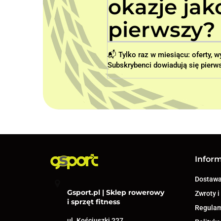
okazje jak
pierwszy? 
📬 Tylko raz w miesiącu: oferty, 
Subskrybenci dowiadują się pierws
Infor
Dostaw
Gsport.pl | Sklep rowerowy
Zwroty i
i sprzęt fitness
Regula
ul. Kościuszki 227