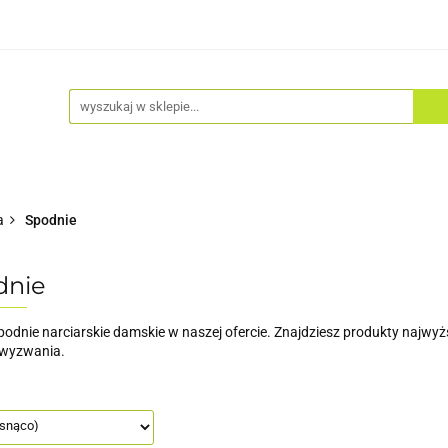
Akcesoria
Odzież
Kaski
Fitness
Hulajno
a
Spodnie
dnie
podnie narciarskie damskie w naszej ofercie. Znajdziesz produkty najwyższ
wyzwania.