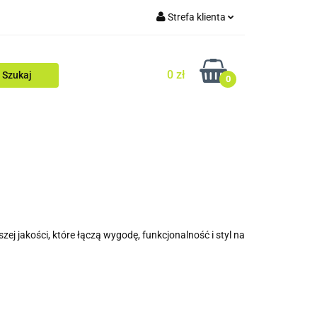
Strefa klienta
Zaloguj się
0 zł
Zarejestruj się
0
Dodaj zgłoszenie
Zgody cookies
gi
Superoferty
Wyprzedaż
ZIMA
ej jakości, które łączą wygodę, funkcjonalność i styl na