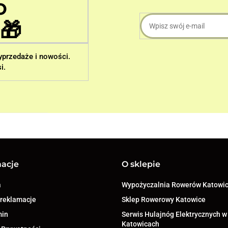
o
🎁
wyprzedaże i nowości.
i.
macje
O sklepie
a
Wypożyczalnia Rowerów Katowi
 reklamacje
Sklep Rowerowy Katowice
min
Serwis Hulajnóg Elektrycznych w
Katowicach