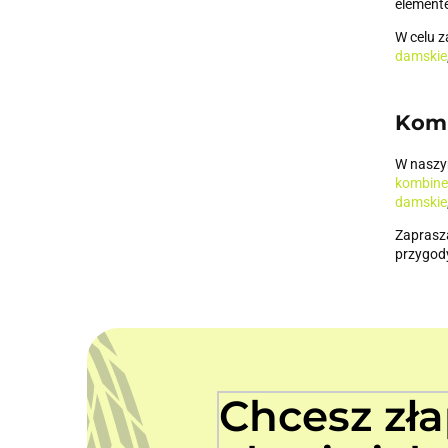
element
W celu z
damskie
Komp
W naszym
kombine
damskie
Zaprasz
przygody
Chcesz zł