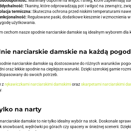
odoodporność:
Materiały odporne na wilgoć i śnieg, które zapewniają su
ddychalność:
Tkaniny, które odprowadzają pot i wilgoć na zewnątrz, zw
olacja termiczna:
Skuteczna ochrona przed niskimi temperaturami nawe
unkcjonalność:
Regulowane paski, dodatkowe kieszenie i wzmocnienia w 
ygodę użytkowania.
ym cechom nasze spodnie narciarskie damskie są idealnym wyborem dla k
nie narciarskie damskie na każdą pogo
podnie narciarskie damskie są dostosowane do różnych warunków pogo
ni oraz lekkie spodnie na cieplejsze warunki. Dzięki szerokiej gamie ro
 dopasowany do swoich potrzeb.
e z
rękawiczkami narciarskimi damskimi
oraz
skarpetami narciarskimi d
y.
tylko na narty
narciarskie damskie to nie tylko idealny wybór na stok. Doskonale spra
ak snowboard, wędrówki po górach czy spacery w śnieżnej scenerii. Dzięk