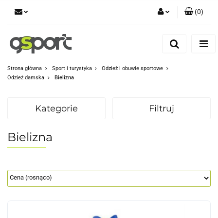
(
0
)
Zaloguj się
Zarejestruj się
Dodaj zgłoszenie
Strona główna
Sport i turystyka
Odzież i obuwie sportowe
Odzież damska
Bielizna
Zgody cookies
Kategorie
Filtruj
Bielizna