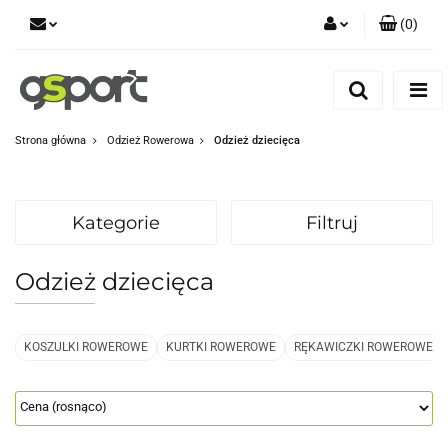
(
0
)
Zaloguj się
Zarejestruj się
Dodaj zgłoszenie
Strona główna
Odzież Rowerowa
Odzież dziecięca
Zgody cookies
Kategorie
Filtruj
Odzież dziecięca
KOSZULKI ROWEROWE
KURTKI ROWEROWE
RĘKAWICZKI ROWEROWE