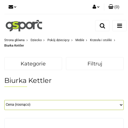
(
0
)
Zaloguj się
Zarejestruj się
Dodaj zgłoszenie
Strona główna
Dziecko
Pokój dziecięcy
Meble
Krzesła i stoliki
Biurka Kettler
Zgody cookies
Kategorie
Filtruj
Biurka Kettler