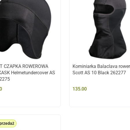
T CZAPKA ROWEROWA
Kominiarka Balaclava rowe
ASK Helmetundercover AS
Scott AS 10 Black 262277
62275
0
135.00
przedaż