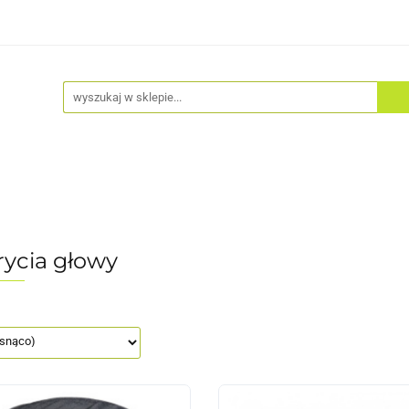
Akcesoria
Odzież
Kaski
Fitness
Hulajno
ycia głowy