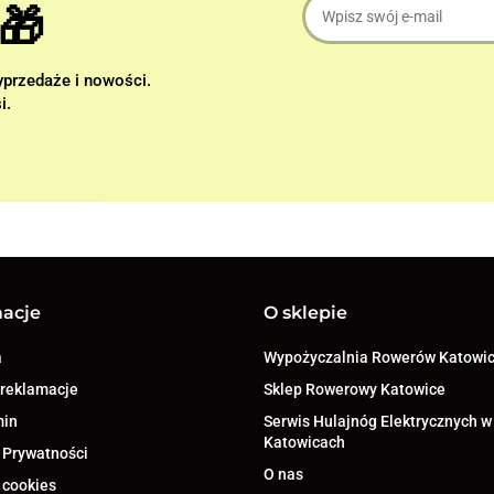
🎁
wyprzedaże i nowości.
i.
macje
O sklepie
a
Wypożyczalnia Rowerów Katowi
 reklamacje
Sklep Rowerowy Katowice
min
Serwis Hulajnóg Elektrycznych w
Katowicach
 Prywatności
O nas
 cookies