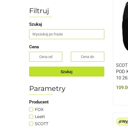
Filtruj
Szukaj
Cena
SCOT
POD K
Szukaj
10 2
Parametry
109.0
Producent
FOX
Leatt
Wy
SCOTT