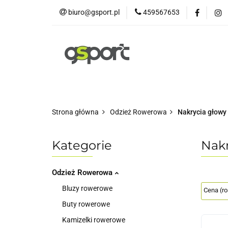
biuro@gsport.pl
459567653
E-bikes
Rowery
Rowery dziecięce
Strona główna
Odzież Rowerowa
Nakrycia głowy
Kategorie
Nakr
Odzież Rowerowa
Bluzy rowerowe
Buty rowerowe
Kamizelki rowerowe