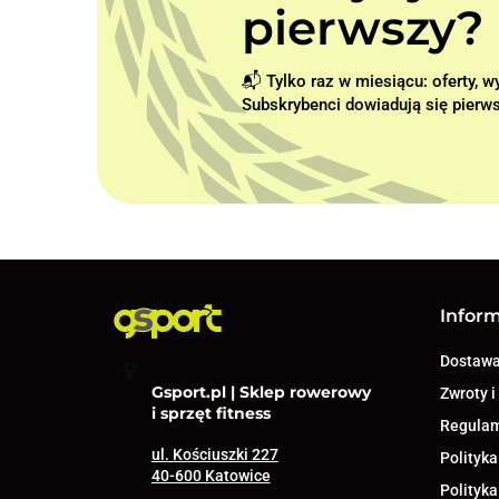
pierwszy? 
📬 Tylko raz w miesiącu: oferty, 
Subskrybenci dowiadują się pierws
Infor
Dostaw
Gsport.pl | Sklep rowerowy
Zwroty i
i sprzęt fitness
Regula
ul. Kościuszki 227
Polityka
40-600 Katowice
Polityka