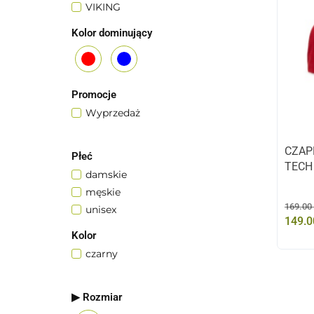
VIKING
Kolor dominujący
czerwony
niebieski
Promocje
Wyprzedaż
CZAP
Płeć
TECH
damskie
męskie
169.00
unisex
149.0
Kolor
czarny
▶ Rozmiar