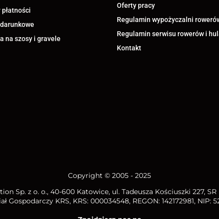
Oferty pracy
 płatności
Regulamin wypożyczalni roweró
odarunkowe
Regulamin serwisu rowerów i hu
 na szosy i gravele
Kontakt
Copyright © 2005 - 2025
ion Sp. z o. o.
, 40-600 Katowice, ul. Tadeusza Kościuszki 227, S
iał Gospodarczy KRS, KRS: 000034548, REGON: 142172981, NIP:
5