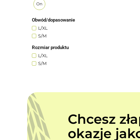
One-
Size
Obwód/dopasowanie
L/XL
S/M
Rozmiar produktu
L/XL
S/M
Chcesz zł
okazje jak