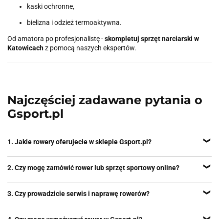
kaski ochronne,
bielizna i odzież termoaktywna.
Od amatora po profesjonalistę -
skompletuj sprzęt narciarski w
Katowicach
z pomocą naszych ekspertów.
Najczęściej zadawane pytania o
Gsport.pl
1. Jakie rowery oferujecie w sklepie Gsport.pl?
Oferujemy rowery miejskie, trekkingowe, górskie (MTB), elektryczne
2. Czy mogę zamówić rower lub sprzęt sportowy online?
(e-bike) oraz dziecięce. Nasi doradcy pomogą dobrać odpowiedni
model do Twoich potrzeb, niezależnie od wieku czy stylu jazdy.
Tak! Nasz sklep internetowy Gsport.pl umożliwia szybkie zakupy
3. Czy prowadzicie serwis i naprawę rowerów?
online z dostawą w całej Polsce. Zamów rower, odzież lub sprzęt
sportowy z wygodną płatnością i szybką realizacją.
Tak, prowadzimy profesjonalny serwis rowerowy w Katowicach