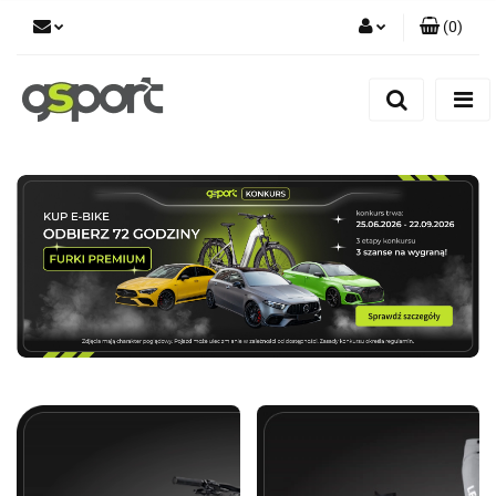
(
0
)
Zaloguj się
Zarejestruj się
Dodaj zgłoszenie
Zgody cookies