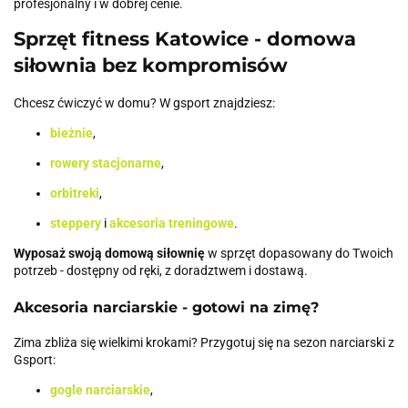
profesjonalny i w dobrej cenie.
Sprzęt fitness Katowice - domowa
siłownia bez kompromisów
Chcesz ćwiczyć w domu? W gsport znajdziesz:
bieżnie
,
rowery stacjonarne
,
orbitreki
,
steppery
i
akcesoria treningowe
.
Wyposaż swoją domową siłownię
w sprzęt dopasowany do Twoich
potrzeb - dostępny od ręki, z doradztwem i dostawą.
Akcesoria narciarskie - gotowi na zimę?
Zima zbliża się wielkimi krokami? Przygotuj się na sezon narciarski z
Gsport:
gogle narciarskie
,