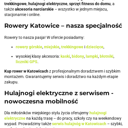
trekkingowe
,
hulajnogi elektryczne
,
sprzęt fitness do domu
, a
także
akcesoria narciarskie
– wszystko w jednym miejscu,
stacjonarnie i online.
Rowery Katowice – nasza specjalność
Rowery to nasza pasja! W ofercie posiadamy:
rowery górskie
,
miejskie
,
trekkingowe
i
dziecięce
,
wysokiej klasy akcesoria:
kaski
,
bidony
,
lampki
,
błotniki
,
liczniki GPS
.
Kup rower w Katowicach
z profesjonalnym doradztwem i szybkim
montażem. Gwarantujemy serwis i doradztwo na każdym etapie
zakupu.
Hulajnogi elektryczne z serwisem -
nowoczesna mobilność
Dla miłośników miejskiego stylu życia oferujemy
hulajnogi
elektryczne
na każdą trasę – do pracy, szkoły czy na weekendowy
wypad. Prowadzimy także
serwis hulajnóg w Katowicach
– szybki,