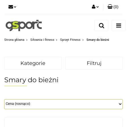
(
0
)
Zaloguj się
Zarejestruj się
Dodaj zgłoszenie
Strona główna
Siłownia i fitness
Sprzęt Fitness
Smary do bieżni
Zgody cookies
Kategorie
Filtruj
Smary do bieżni