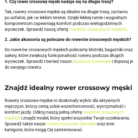
1. Czy rower crossowy męski nadaje się na długie trasy?
Tak, rowery crossowe męskie są idealne na długie trasy, zarówno
po asfalcie, jak i w lekkim terenie. Dzięki lekkiej ramie i wygodnym
komponentom zapewniają komfort podczas wielogodzinnych
wycieczek. Sprawdź naszą ofertę
rowerów crossowych męskich
.
2. Jakie akcesoria są polecane do rowerów crossowych męskich?
Do rowerów crossowych męskich polecamy błotniki, bagażniki oraz
sakwy, które zwiększą funkcjonalność roweru podczas długich
wycieczek. Sprawdź również nasze
akcesoria rowerowe
i dopasuj je
do swojego roweru.
Znajdź idealny rower crossowy męski
Rowery crossowe męskie to doskonały wybór dla aktywnych
mężczyzn, którzy cenią sobie wszechstronność, wytrzymałość i
komfort jazdy. Odkryj naszą pełną ofertę
rowerów crossowych
męskich
i znajdź model, który spełni wszystkie Twoje oczekiwania.
Sprawdź także nasze
rowery crossowe damskie
oraz inne
kategorie, które mogą Cię zainteresować.