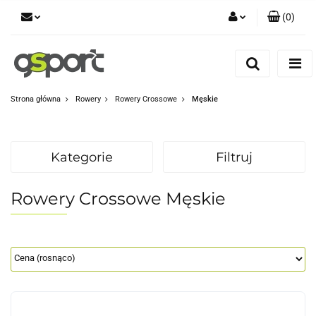
(
0
)
Zaloguj się
Zarejestruj się
Dodaj zgłoszenie
Strona główna
Rowery
Rowery Crossowe
Męskie
Zgody cookies
Kategorie
Filtruj
Rowery Crossowe Męskie