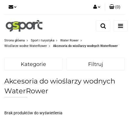
(
0
)
Zaloguj się
Zarejestruj się
Dodaj zgłoszenie
Strona główna
Sport i turystyka
Water Rower
Wioślarze wodne WaterRower
Akcesoria do wioślarzy wodnych WaterRower
Zgody cookies
Kategorie
Filtruj
Akcesoria do wioślarzy wodnych
WaterRower
Brak produktów do wyświetlenia