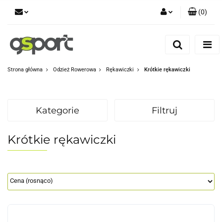
(
0
)
Zaloguj się
Zarejestruj się
Dodaj zgłoszenie
Strona główna
Odzież Rowerowa
Rękawiczki
Krótkie rękawiczki
Zgody cookies
Kategorie
Filtruj
Krótkie rękawiczki