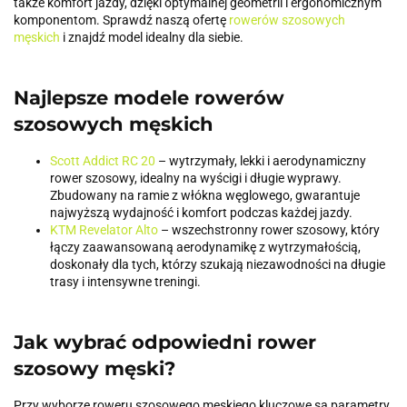
także komfort jazdy, dzięki optymalnej geometrii i ergonomicznym
komponentom. Sprawdź naszą ofertę
rowerów szosowych
męskich
i znajdź model idealny dla siebie.
Najlepsze modele rowerów
szosowych męskich
Scott Addict RC 20
– wytrzymały, lekki i aerodynamiczny
rower szosowy, idealny na wyścigi i długie wyprawy.
Zbudowany na ramie z włókna węglowego, gwarantuje
najwyższą wydajność i komfort podczas każdej jazdy.
KTM Revelator Alto
– wszechstronny rower szosowy, który
łączy zaawansowaną aerodynamikę z wytrzymałością,
doskonały dla tych, którzy szukają niezawodności na długie
trasy i intensywne treningi.
Jak wybrać odpowiedni rower
szosowy męski?
Przy wyborze roweru szosowego męskiego kluczowe są parametry