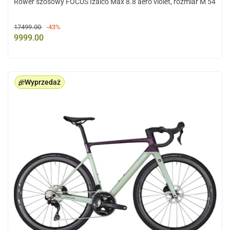
Rower szosowy FOCUS Izalco Max 8.8 aero violet, rozmiar M 54
17499.00
-43%
9999.00
Wyprzedaż