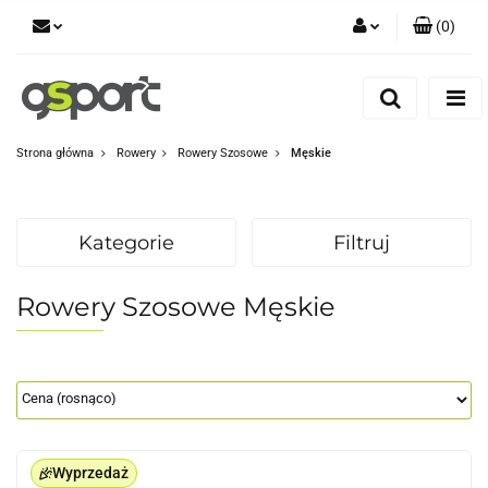
(
0
)
Zaloguj się
Zarejestruj się
Dodaj zgłoszenie
Strona główna
Rowery
Rowery Szosowe
Męskie
Zgody cookies
Kategorie
Filtruj
Rowery Szosowe Męskie
Wyprzedaż