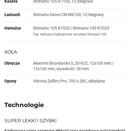
Kaseta
Shimano 105 R7100, 12-biegowa
Łańcuch
Shimano Deore CN-M6100, 12-biegowy
Hamulce
Shimano 105 R7025 | Shimano 105 R7025
Typ: Hamulce hydrauliczne tarczowe Shimano 105
KOŁA
Obręcze
Alexrims Boondocks 5, 20-622, 12x100 mm /
12x142 mm, wysokość: 26 mm
Opony
Vittoria Zaffiro Pro, 700 x 28C, składane
Technologie
SUPER LEKKI I SZYBKI
Karbonowa rama zapewnia lekkość oraz wyjątkową wytrzymałość.