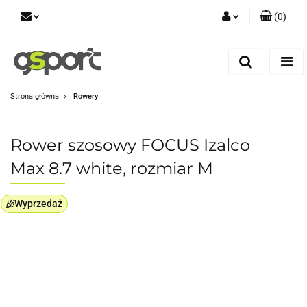
(
0
)
Zaloguj się
Zarejestruj się
Dodaj zgłoszenie
Strona główna
Rowery
Zgody cookies
Rower szosowy FOCUS Izalco
Max 8.7 white, rozmiar M
Wyprzedaż