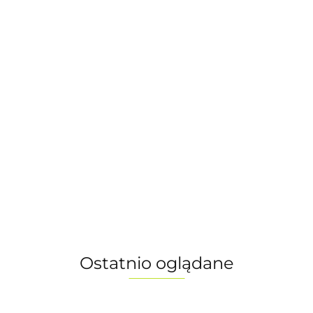
Rower KTM Gravelator Pro
MOON ROCK MATT -
Rower KTM Gravelator ELITE
rozmiar L (57cm)
Di2 BLUE GREY MATT (GREY
8999.00
-10%
GLOSSY) M/55
8099.00
12899.00
-10%
11599.00
Ostatnio oglądane