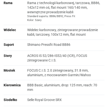
Rama
Rama z technologii karbonowej, tarczowa, BB86,
142x12 mm oś, flat mount 160/140 mm,
wewnętrzne prowadzenie kabli
Standard suportu: BB86/BB92, Press Fit
Kolor: Szary
Widelec
Widelec karbonowy, zintegrowane prowadzenie
kabli, tarczowy, 100x12 mm, flat mount
Suport
Shimano Pressfit Road BB86
Stery
ACROS IS 52/286-IS52/40 (ICR), FOCUS
zintegrowane C.I.S.
Mostek
FOCUS C.I.S. 2.0 zintegrowany, 31.8 mm,
aluminium, z mocowaniem Garmin/Wahoo
Kierownica
BBB Basic, aluminium, drop: 125 mm, reach: 70
mm
Siodełko
Selle Royal Groove SRX