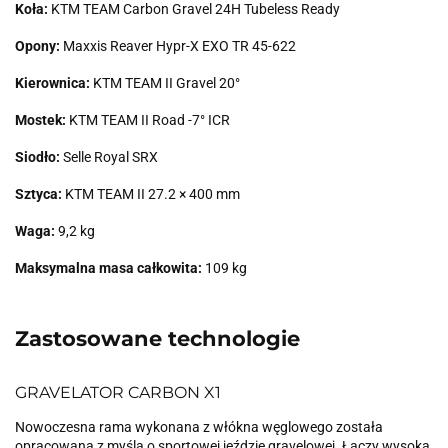
Koła:
KTM TEAM Carbon Gravel 24H Tubeless Ready
Opony:
Maxxis Reaver Hypr-X EXO TR 45-622
Kierownica:
KTM TEAM II Gravel 20°
Mostek:
KTM TEAM II Road -7° ICR
Siodło:
Selle Royal SRX
Sztyca:
KTM TEAM II 27.2 × 400 mm
Waga:
9,2 kg
Maksymalna masa całkowita:
109 kg
Zastosowane technologie
GRAVELATOR CARBON X1
Nowoczesna rama wykonana z włókna węglowego została
opracowana z myślą o sportowej jeździe gravelowej. Łączy wysoką