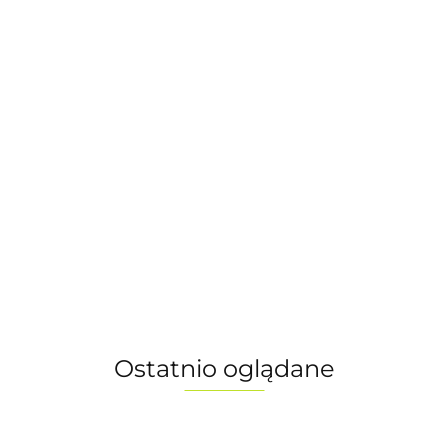
Rower KTM Gravelator Pro MOON ROCK MATT - rozmiar L
(57cm)
8999.00
-10%
8099.00
Ostatnio oglądane