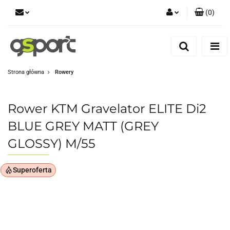
(
0
)
Zaloguj się
Zarejestruj się
Dodaj zgłoszenie
Strona główna
Rowery
Zgody cookies
Rower KTM Gravelator ELITE Di2
BLUE GREY MATT (GREY
GLOSSY) M/55
Superoferta