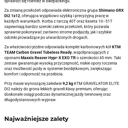
sprawdzi się również w bikepackingu.
Za zmianę przełożeń odpowiada elektroniczna grupa
Shimano GRX
Di2 1x12
, oferująca wyjątkowo szybką i precyzyjną pracę w
każdych warunkach. Korba z tarczą 40T oraz kaseta 10–51T
zapewniają bardzo szeroki zakres przełożeń, który pozwala
sprawnie pokonywać zarówno strome podjazdy, jak i szybkie
odcinki prowadzące po utwardzonych drogach.
Za właściwości jezdne odpowiada komplet karbonowych kół
KTM
TEAM Carbon Gravel Tubeless Ready
, współpracujących z
oponami
Maxxis Reaver Hypr-X EXO TR
o szerokości 45 mm. Taki
zestaw gwarantuje wysoką przyczepność, niskie opory toczenia
oraz możliwość jazdy w systemie bezdętkowym, zwiększając
komfort i odporność na przebicia.
Przy masie wynoszącej zaledwie
9,2 kg
KTM GRAVELATOR ELITE
DI2 należy do grona lekkich graveli klasy premium, oferując
doskonałe osiągi podczas dynamicznej jazdy terenowej oraz
długodystansowych wypraw.
Najważniejsze zalety