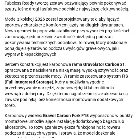
Tubeless Ready tworzą zestaw pozwalający pewnie pokonywać
szutry, leśne drogi i asfaltowe odcinki z najwyższą efektywnością.
Model z kolekcji 2026 został zaprojektowany tak, aby łączyć
sportowy charakter z komfortem jazdy na długich dystansach.
Nowa geometria poprawia stabilność przy wysokich prędkościach,
zachowując jednocześnie zwrotność niezbędną podczas
pokonywania technicznych odcinków. To rower, który doskonale
odnajduje się zarówno podczas wyścigów gravelowych, jak i
wypraw bikepackingowych.
Sercem konstrukcji jest karbonowa rama
Gravelator Carbon x1
,
opracowana z naciskiem na niską masę, wysoką sztywność oraz
skuteczne przenoszenie mocy. W ramie zastosowano system
FIS
(Full Integrated Storage)
, który umożliwia wygodne
przechowywanie narzędzi, zapasowej dętki lub multitoola
wewnątrz dolnej rury. Dzięki temu najpotrzebniejsze akcesoria są
zawsze pod ręką, bez konieczności montowania dodatkowych
toreb.
Karbonowy widelec
Gravel Carbon Fork F18
wyposażono w punkty
montażowe umożliwiające instalację dodatkowego bagażu lub
akcesoriów. To rozwiązanie zwiększa funkcjonalność roweru
podczas dłuższych wypraw i sprawia, że model doskonale