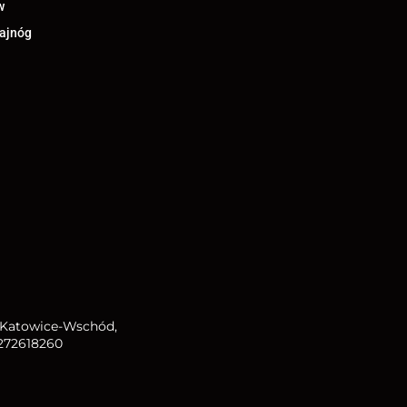
w
lajnóg
R Katowice-Wschód,
272618260