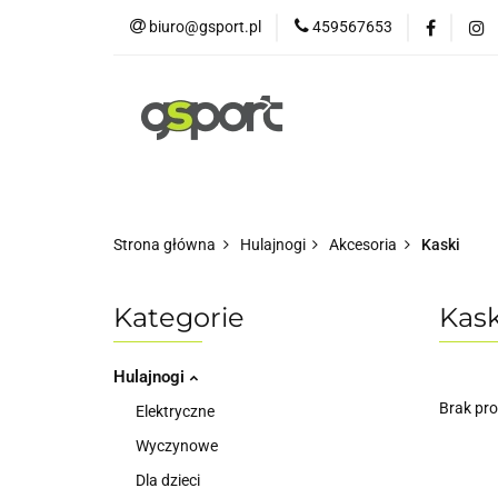
biuro@gsport.pl
459567653
E-bikes
Rowery
Rowery dziecięce
Strona główna
Hulajnogi
Akcesoria
Kaski
Kategorie
Kask
Hulajnogi
Brak pr
Elektryczne
Wyczynowe
Dla dzieci