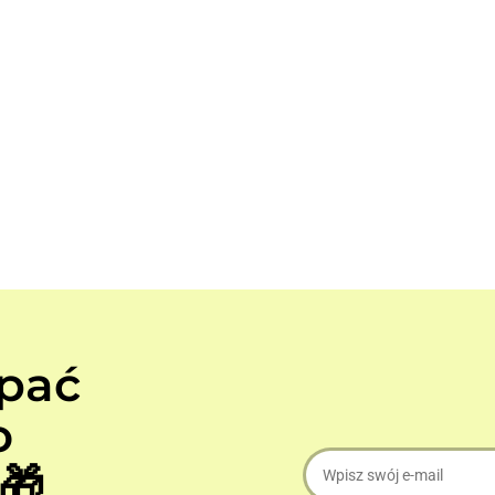
apać
o
🎁