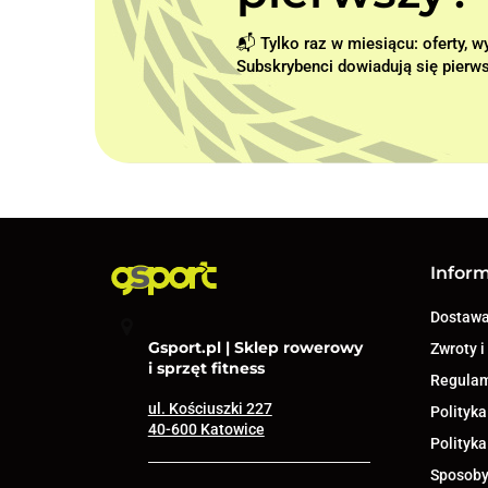
📬 Tylko raz w miesiącu: oferty, 
Subskrybenci dowiadują się pierws
Infor
Dostaw
Gsport.pl | Sklep rowerowy
Zwroty i
i sprzęt fitness
Regula
ul. Kościuszki 227
Polityka
40-600 Katowice
Polityka
Sposoby