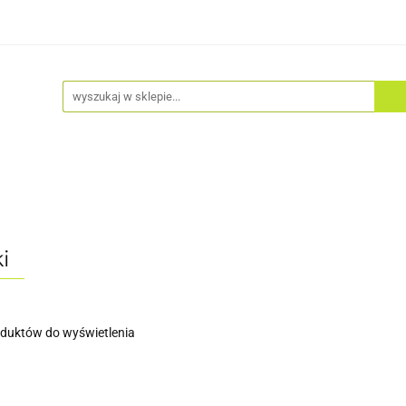
Akcesoria
Odzież
Kaski
Fitness
Hulajno
i
oduktów do wyświetlenia