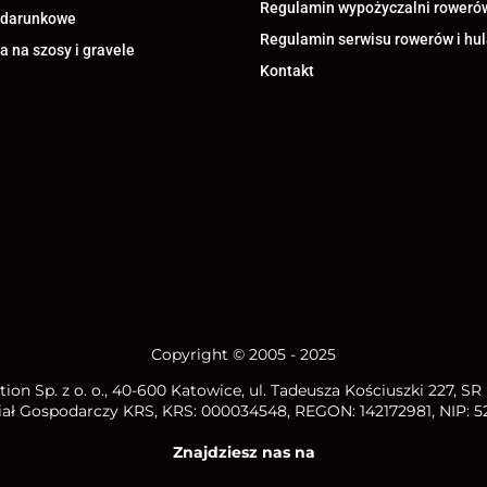
Regulamin wypożyczalni roweró
odarunkowe
Regulamin serwisu rowerów i hu
 na szosy i gravele
Kontakt
Copyright © 2005 - 2025
ion Sp. z o. o.
, 40-600 Katowice, ul. Tadeusza Kościuszki 227, S
iał Gospodarczy KRS, KRS: 000034548, REGON: 142172981, NIP:
5
Znajdziesz nas na