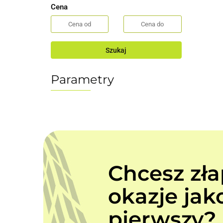
Cena
Szukaj
Parametry
Chcesz zł
okazje jak
pierwszy? 