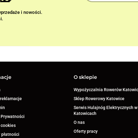
wyprzedaże i nowości.
i.
macje
O sklepie
a
Wypożyczalnia Rowerów Katowi
 reklamacje
Sklep Rowerowy Katowice
min
Serwis Hulajnóg Elektrycznych w
Katowicach
 Prywatności
O nas
 cookies
Oferty pracy
 płatności