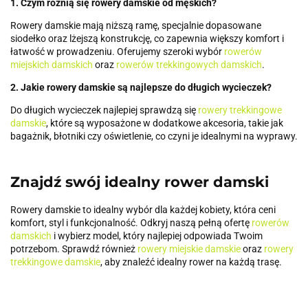
1. Czym różnią się rowery damskie od męskich?
Rowery damskie mają niższą ramę, specjalnie dopasowane
siodełko oraz lżejszą konstrukcję, co zapewnia większy komfort i
łatwość w prowadzeniu. Oferujemy szeroki wybór
rowerów
miejskich damskich
oraz
rowerów trekkingowych damskich
.
2. Jakie rowery damskie są najlepsze do długich wycieczek?
Do długich wycieczek najlepiej sprawdzą się
rowery trekkingowe
damskie
, które są wyposażone w dodatkowe akcesoria, takie jak
bagażnik, błotniki czy oświetlenie, co czyni je idealnymi na wyprawy.
Znajdź swój idealny rower damski
Rowery damskie to idealny wybór dla każdej kobiety, która ceni
komfort, styl i funkcjonalność. Odkryj naszą pełną ofertę
rowerów
damskich
i wybierz model, który najlepiej odpowiada Twoim
potrzebom. Sprawdź również
rowery miejskie damskie
oraz
rowery
trekkingowe damskie
, aby znaleźć idealny rower na każdą trasę.