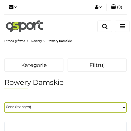
(
0
)
Zaloguj się
Zarejestruj się
Dodaj zgłoszenie
Strona główna
Rowery
Rowery Damskie
Zgody cookies
Kategorie
Filtruj
Rowery Damskie