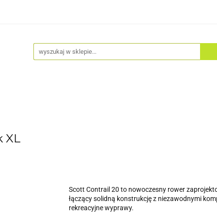
Akcesoria
Odzież
Kaski
Fitness
Hulajno
k XL
Scott Contrail 20 to nowoczesny rower zaprojekto
łączący solidną konstrukcję z niezawodnymi komp
rekreacyjne wyprawy.