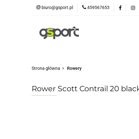
biuro@gsport.pl
459567653
E-bikes
Rowery
Rowery dziecięce
Strona główna
Rowery
Rower Scott Contrail 20 blac