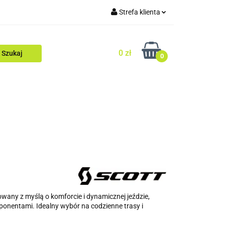
Strefa klienta
Zaloguj się
0 zł
Zarejestruj się
0
Dodaj zgłoszenie
Zgody cookies
gi
Superoferty
Wyprzedaż
ZIMA
wany z myślą o komforcie i dynamicznej jeździe,
onentami. Idealny wybór na codzienne trasy i