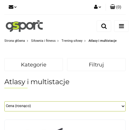
(
0
)
Zaloguj się
Zarejestruj się
Dodaj zgłoszenie
Strona główna
Siłownia i fitness
Trening siłowy
Atlasy i multistacje
Zgody cookies
Kategorie
Filtruj
Atlasy i multistacje