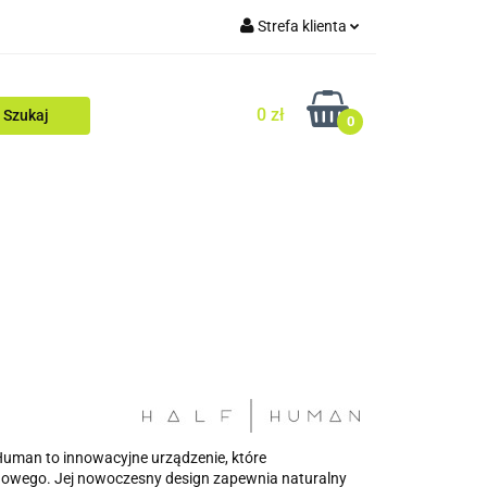
Strefa klienta
Zaloguj się
0 zł
Zarejestruj się
0
Dodaj zgłoszenie
Zgody cookies
gi
Superoferty
Wyprzedaż
ZIMA
Human to innowacyjne urządzenie, które
egowego. Jej nowoczesny design zapewnia naturalny