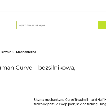
Akcesoria
Odzież
Kaski
Fitness
Hulajno
Bieżnie
Mechaniczne
man Curve – bezsilnikowa,
Bieżnia mechaniczna Curve Treadmill marki Half 
zrewolucjonizuje Twoje podejście do treningu bi