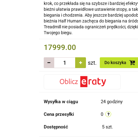
krok, co przekłada się na szybsze i bardziej efe
bieżni ułatwia prawidłowe ustawienie stopy, a 
biegania i chodzenia. Aby jeszcze bardziej upodo
bieżnia Half Human zachęca do biegania na śródst
Treadmill nie posiada ograniczeń prędkości, dzi
Twojego biegu.
17999.00
szt.
Do koszyka
Wysyłka w ciągu
24 godziny
Cena przesyłki
0
Dostępność
5
szt.