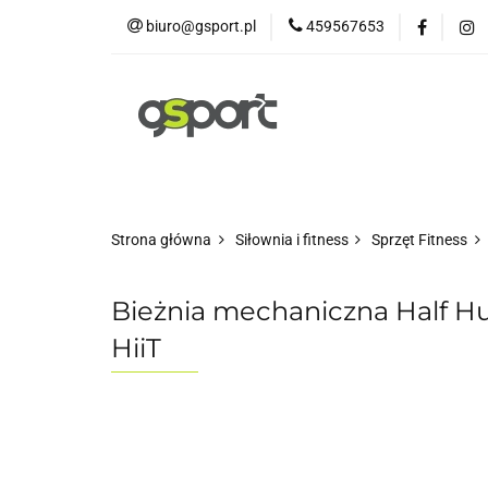
biuro@gsport.pl
459567653
E-bikes
Rowery
Rowery dziecięce
Strona główna
Siłownia i fitness
Sprzęt Fitness
Bieżnia mechaniczna Half Hu
HiiT