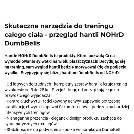
Skuteczna narzędzia do treningu
całego ciała - przegląd hantli NOHrD
DumbBells
Hantle NOHrD DumbBells to produkty. Które pozwolą Ci na
wymodelowanie sylwetki na wielu płaszczyznach! Decydując się
na trening, sam wygląd hantli będzie motywował Cię do podjęcia
wysiłku. Przyjrzyjmy się bliżej hantlom DumbBells od NOHrD:
- Od łatwych do trudnych - kompletny zestaw hantli oferuje trening
w zakresie od 5 do 25 kg. Przejdź drogę od początkującego do
prawdziwego wyjadacza!
- Kontrola uchwytu - radełkowany uchwyt zapewnia potrzebną
stabilizację chwytu i zapewni Ci komfort nawet podczas najbardziej
intensywnych treningów
- Nienaganna prezencja - elegancki design produktu zachęca do
systematycznych treningów
- Stabilność nie do podważenia - półka wspornikowa DumbBell