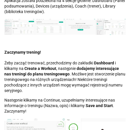
Aplikacja została podzielona na 4 sekcje główne: Dashboard (Panel
podsumowania), Devices (urządzenia), Coach (trener), Library
(biblioteka treningów).
Zaczynamy trening!
Żeby zacząć trenować, przechodzimy do zakładki
Dashboard
i
klikamy na
Create a Workout
, następnie
dodajemy interesujące
nas treningi do planu treningowego
. Możliwe jest stworzenie planu
treningowego na różnych urządzeniach! Niektóre treningi
pochodzące z innych urządzeń mogę wymagać rejestracji numeru
seryjnego.
Następnie klikamy na Continue, uzupełniamy interesujące nas
informacje o treningu (Nazwa, opis) i klikamy
Save and Start
.
Zaczynamy!