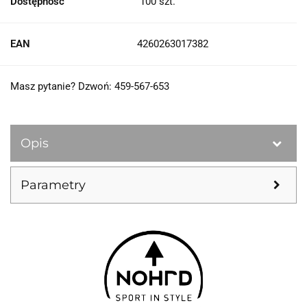
Dostępność
100
szt.
EAN
4260263017382
Masz pytanie? Dzwoń: 459-567-653
Opis
Parametry