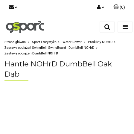
(
0
)
Zaloguj się
Zarejestruj się
Dodaj zgłoszenie
Strona główna
Sport i turystyka
Water Rower
Produkty NOHrD
Zestawy obciążeń SwingBell, SwingBoard i DumbBell NOHrD
Zgody cookies
Zestawy obciążeń DumbBell NOHrD
Hantle NOHrD DumbBell Oak
Dąb