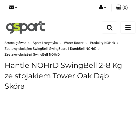
(
0
)
Zaloguj się
Zarejestruj się
Dodaj zgłoszenie
Strona główna
Sport i turystyka
Water Rower
Produkty NOHrD
Zestawy obciążeń SwingBell, SwingBoard i DumbBell NOHrD
Zgody cookies
Zestawy obciążeń SwingBell NOHrD
Hantle NOHrD SwingBell 2-8 Kg
ze stojakiem Tower Oak Dąb
Skóra