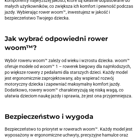
komponenty najwyższej jakości, które są idealnie dopasowane do
małych użytkowników, co zwiększa ich komfort i pewność podczas
jazdy. Wybierając rower woom™, inwestujesz w jakość i
bezpieczeństwo Twojego dziecka.
Jak wybrać odpowiedni rower
woom™?
Wybór roweru woom™ zależy od wieku i wzrostu dziecka. woom™
oferuje modele od woom™ 1 – rowerek biegowy dla najmłodszych,
po większe rowery z pedałami dla starszych dzieci. Każdy model
jest ergonomicznie zaprojektowany, aby wspierać rozwój
motoryczny dziecka i zapewniać maksymalny komfort jazdy.
Dodatkowo, rowery woom™ charakteryzują się niską wagą, co
ułatwia dzieciom naukę jazdy i sprawia, że jest ona przyjemniejsza.
Bezpieczeństwo i wygoda
Bezpieczeństwo to priorytet w rowerach woom™. Każdy model jest
wyposażony w ergonomiczne uchwyty, precyzyjne hamulce oraz