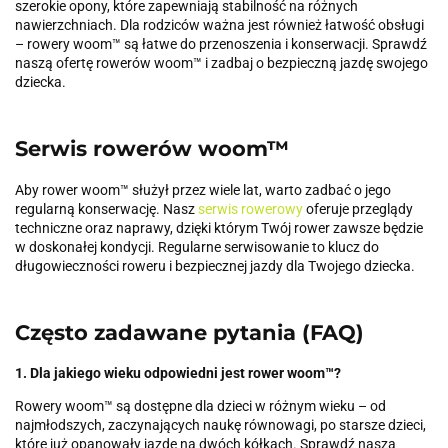
szerokie opony, które zapewniają stabilność na różnych
nawierzchniach. Dla rodziców ważna jest również łatwość obsługi
– rowery woom™ są łatwe do przenoszenia i konserwacji. Sprawdź
naszą ofertę rowerów woom™ i zadbaj o bezpieczną jazdę swojego
dziecka.
Serwis rowerów woom™
Aby rower woom™ służył przez wiele lat, warto zadbać o jego
regularną konserwację. Nasz
serwis rowerowy
oferuje przeglądy
techniczne oraz naprawy, dzięki którym Twój rower zawsze będzie
w doskonałej kondycji. Regularne serwisowanie to klucz do
długowieczności roweru i bezpiecznej jazdy dla Twojego dziecka.
Często zadawane pytania (FAQ)
1. Dla jakiego wieku odpowiedni jest rower woom™?
Rowery woom™ są dostępne dla dzieci w różnym wieku – od
najmłodszych, zaczynających naukę równowagi, po starsze dzieci,
które już opanowały jazdę na dwóch kółkach. Sprawdź naszą