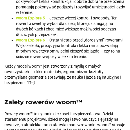
odkrywców! Lekka konstrukcja i dobrze dobrane przełożenia
pomagają pokonywać podjazdy i rozwijać umiejętności jazdy
w terenie.
woom Explore 5
– Jeszcze więcej kontroli i swobody. Ten
rower to świetny wybór dla dzieci, które już śmigają na
dwóch kółkach i chcą mieć większe możliwości podczas
dłuższych przejażdżek.
woom Explore 6
– Ostatni etap przed „dorosłymi” rowerami.
Większe koła, precyzyjna kontrola i lekka rama pozwalają
młodym rowerzystom w pełni cieszyć się jazdą – czy to na
ścieżce rowerowej, czy w lekkim terenie.
Każdy model woom™ jest stworzony z myślą o małych
rowerzystach – lekkie materiały, ergonomiczne kształty i
przemyślana geometria sprawiają, że nauka i jazda są intuicyjne i
bezpieczne. 🚴‍♂️💨
Zalety rowerów woom™
Rowery woom™ to synonim lekkości i bezpieczeństwa. Dzięki
starannemu projektowi, dzieci mogą łatwo nauczyć się jazdy na
rowerze, a ultralekka rama ułatwia manewrowanie. woom™ stosuje