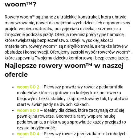
woom™?
Rowery woom™ są znane z ultralekkiej konstrukcji, która ułatwia
manewrowanie, nawet dla najmłodszych dzieci. Ich ergonomiczny
projekt wspiera naturalną pozycję ciała dziecka, co zmniejsza
zmęczenie podczas jazdy. Oferują również precyzyjne hamulce,
które zwiększają bezpieczeństwo. Dzięki wysokiej jakości
materiałom, rowery woom™ są nie tylko trwałe, ale także łatwe w
obsłudze i konserwacji. Oferujemy szeroki wybór rowerów woom™ ,
które zapewnią Twojemu dziecku komfortową i bezpieczną jazdę.
Najlepsze rowery woom™ w naszej
ofercie
woom GO 2
– Pierwszy prawdziwy rower z pedałami dla
maluchów, które są gotowe na kolejny krok po rowerku
biegowym. Lekki, stabilny i zaprojektowany tak, by ułatwić
start w świat jazdy na dwóch kółkach.
woom GO 3
– Idealny dla dzieci, które zaczynają czuć się
pewniej na rowerze. Geometria ramy wspiera naukę
pedałowania, a niska waga sprawia, że każdy przejazd to
czysta przyjemność.
woom GO 4
– Pierwszy rower z przerzutkami dla młodych