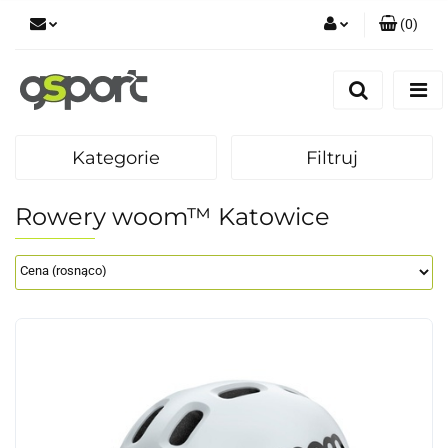
(
0
)
Zaloguj się
Zarejestruj się
Dodaj zgłoszenie
Kategorie
Filtruj
Zgody cookies
Rowery woom™ Katowice