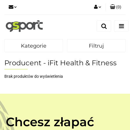
(
0
)
Zaloguj się
Zarejestruj się
Dodaj zgłoszenie
Kategorie
Filtruj
Zgody cookies
Producent - iFit Health & Fitness
Brak produktów do wyświetlenia
Chcesz złapać