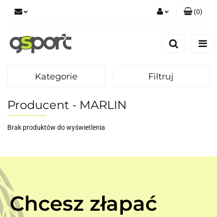
(
0
)
Zaloguj się
Zarejestruj się
Dodaj zgłoszenie
Kategorie
Filtruj
Zgody cookies
Producent - MARLIN
Brak produktów do wyświetlenia
Chcesz złapać