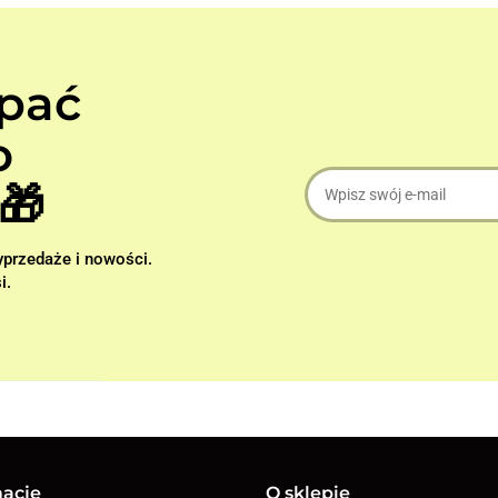
apać
o
🎁
wyprzedaże i nowości.
i.
macje
O sklepie