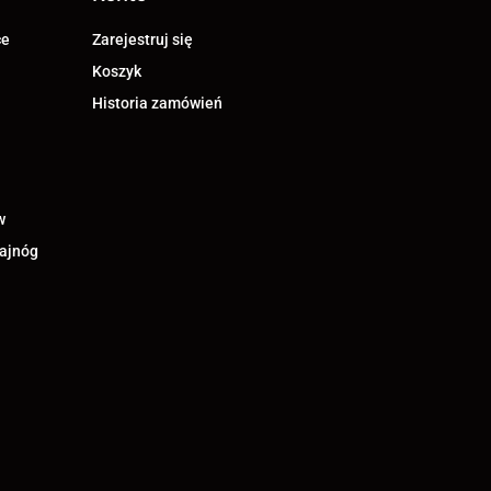
ce
Zarejestruj się
Koszyk
Historia zamówień
w
lajnóg