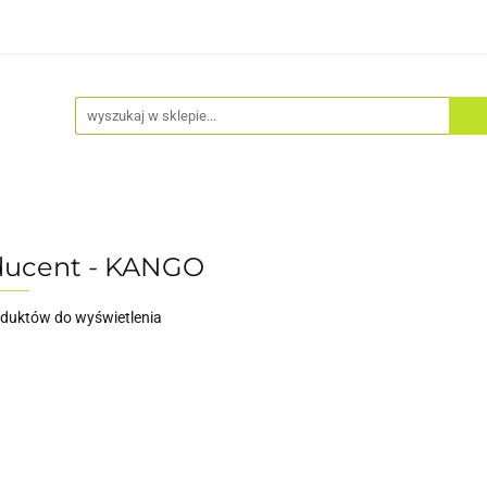
Akcesoria
Odzież
Kaski
Fitness
Hulajno
ducent - KANGO
oduktów do wyświetlenia