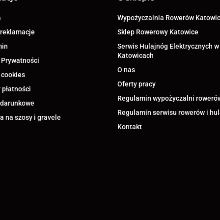
a
Wypożyczalnia Rowerów Katowi
 reklamacje
Sklep Rowerowy Katowice
min
Serwis Hulajnóg Elektrycznych w
Katowicach
 Prywatności
O nas
 cookies
Oferty pracy
 płatności
Regulamin wypożyczalni roweró
odarunkowe
Regulamin serwisu rowerów i hu
 na szosy i gravele
Kontakt