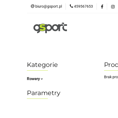
biuro@gsport.pl
459567653
E-bikes
Rowery
Rowery dziecięce
Kategorie
Pro
Brak pr
Rowery
Parametry