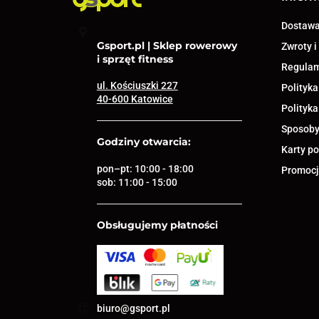
Dostaw
Gsport.pl | Sklep rowerowy
Zwroty i
i sprzęt fitness
Regula
ul. Kościuszki 227
Polityka
40-600 Katowice
Polityka
Sposoby
Godziny otwarcia:
Karty p
pon–pt: 10:00 - 18:00
Promocja
sob: 11:00 - 15:00
Obsługujemy płatności
biuro@gsport.pl