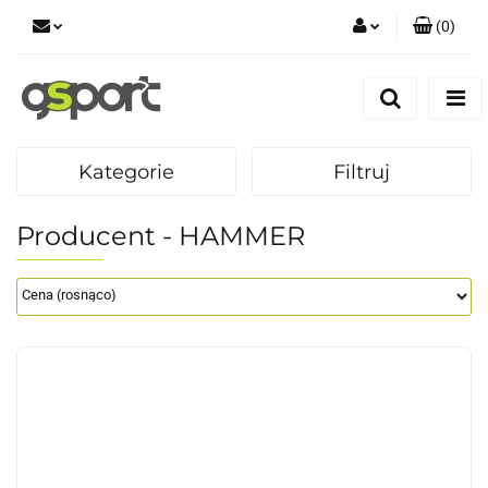
(
0
)
Zaloguj się
Zarejestruj się
Dodaj zgłoszenie
Kategorie
Filtruj
Zgody cookies
Producent - HAMMER