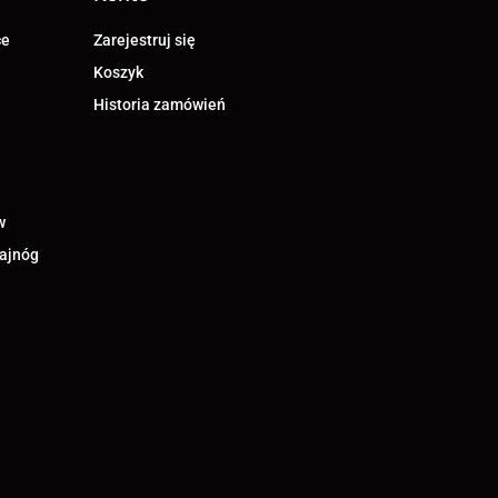
ce
Zarejestruj się
Koszyk
Historia zamówień
w
lajnóg