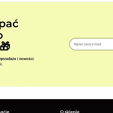
apać
o
🎁
wyprzedaże i nowości.
i.
macje
O sklepie