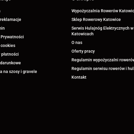
a
Wypożyczalnia Rowerów Katowi
 reklamacje
Sklep Rowerowy Katowice
min
Serwis Hulajnóg Elektrycznych w
Katowicach
 Prywatności
O nas
 cookies
Oferty pracy
 płatności
Regulamin wypożyczalni roweró
odarunkowe
Regulamin serwisu rowerów i hu
 na szosy i gravele
Kontakt