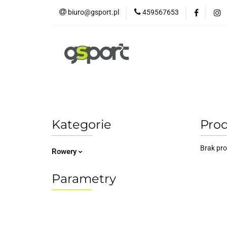
biuro@gsport.pl
459567653
E-bikes
Rowery
Rowery dziecięce
Kategorie
Pro
Brak pr
Rowery
Parametry