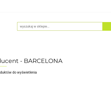
Akcesoria
Odzież
Kaski
Fitness
Hulajno
ducent - BARCELONA
oduktów do wyświetlenia