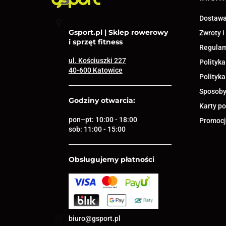
Dostaw
Gsport.pl | Sklep rowerowy
Zwroty i
i sprzęt fitness
Regula
ul. Kościuszki 227
Polityka
40-600 Katowice
Polityka
Sposoby
Godziny otwarcia:
Karty p
pon–pt: 10:00 - 18:00
Promocja
sob: 11:00 - 15:00
Obsługujemy płatności
biuro@gsport.pl