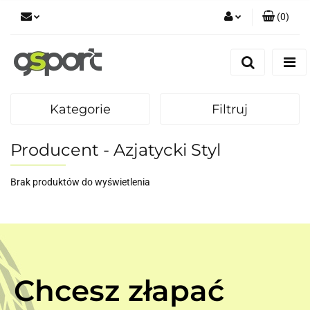
(
0
)
Zaloguj się
Zarejestruj się
Dodaj zgłoszenie
Kategorie
Filtruj
Zgody cookies
Producent - Azjatycki Styl
Brak produktów do wyświetlenia
Chcesz złapać