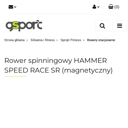
(
0
)
Zaloguj się
Zarejestruj się
Dodaj zgłoszenie
Strona główna
Siłownia i fitness
Sprzęt Fitness
Rowery stacjonarne
Zgody cookies
Rower spinningowy HAMMER
SPEED RACE SR (magnetyczny)