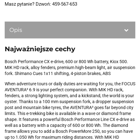
Masz pytanie? Dzwoń: 459-567-653
Opis
Najważniejsze cechy
Bosch Performance CX e-drive, 600 or 800 Wh battery, Kiox 500.
MIK HD rack, alloy fenders, premium high-beam light, air suspension
fork. Shimano Cues 1x11 shifting, 4-piston brakes, ABS
When adventure tours or daily duties are waiting for you, the FOCUS
AVENTURA² 6.9 is your perfect companion. With MIK HD rack,
fenders, a strong lighting system, and a kickstand, the world is your
oyster. Thanks to a 100 mm suspension fork, a dropper suspension
post and mountain bike tyres, the AVENTURA² goes far beyond city
limits. This e-trekking bike is available in a wave or diamond frame
shape. It features a powerful Bosch Performance Line CX e-drive as
well as a battery with a capacity of 600 or 800 Wh. The diamond
frame allows you to add a Bosch PowerMore 250, so you can have
up to 1.050 Wh for maximum riding distances. With MIK HD