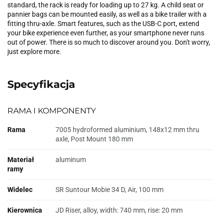
standard, the rack is ready for loading up to 27 kg. A child seat or
pannier bags can be mounted easily, as well as a bike trailer with a
fitting thru-axle. Smart features, such as the USB-C port, extend
your bike experience even further, as your smartphone never runs
out of power. There is so much to discover around you. Don't worry,
just explore more.
Specyfikacja
RAMA I KOMPONENTY
Rama
7005 hydroformed aluminium, 148x12 mm thru
axle, Post Mount 180 mm
Materiał
aluminum
ramy
Widelec
SR Suntour Mobie 34 D, Air, 100 mm
Kierownica
JD Riser, alloy, width: 740 mm, rise: 20 mm