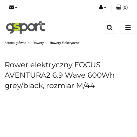
(
0
)
Zaloguj się
Zarejestruj się
Dodaj zgłoszenie
Strona główna
Rowery
Rowery Elektryczne
Zgody cookies
Rower elektryczny FOCUS
AVENTURA2 6.9 Wave 600Wh
grey/black, rozmiar M/44