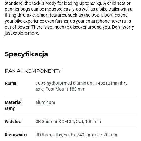
standard, the rack is ready for loading up to 27 kg. A child seat or
pannier bags can be mounted easily, as well as a bike trailer with a
fitting thru-axle. Smart features, such as the USB-C port, extend
your bike experience even further, as your smartphone never runs
out of power. There is so much to discover around you. Don't worry,
just explore more.
Specyfikacja
RAMA I KOMPONENTY
Rama
7005 hydroformed aluminium, 148x12 mm thru
axle, Post Mount 180 mm
Materiał
aluminum
ramy
Widelec
SR Suntour XCM 34, Coil, 100 mm
Kierownica
JD Riser, alloy, width: 740 mm, rise: 20 mm