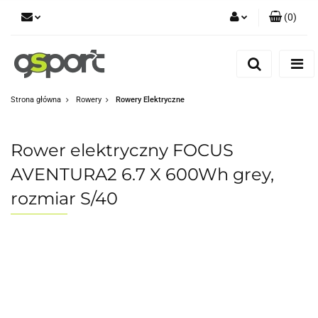
(
0
)
Zaloguj się
Zarejestruj się
Dodaj zgłoszenie
Strona główna
Rowery
Rowery Elektryczne
Zgody cookies
Rower elektryczny FOCUS
AVENTURA2 6.7 X 600Wh grey,
rozmiar S/40