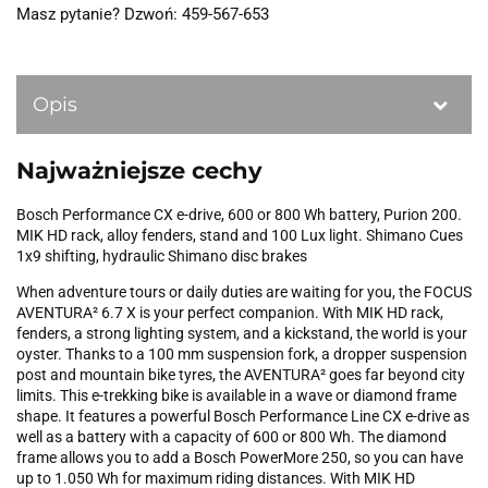
Masz pytanie? Dzwoń: 459-567-653
Opis
Najważniejsze cechy
Bosch Performance CX e-drive, 600 or 800 Wh battery, Purion 200.
MIK HD rack, alloy fenders, stand and 100 Lux light. Shimano Cues
1x9 shifting, hydraulic Shimano disc brakes
When adventure tours or daily duties are waiting for you, the FOCUS
AVENTURA² 6.7 X is your perfect companion. With MIK HD rack,
fenders, a strong lighting system, and a kickstand, the world is your
oyster. Thanks to a 100 mm suspension fork, a dropper suspension
post and mountain bike tyres, the AVENTURA² goes far beyond city
limits. This e-trekking bike is available in a wave or diamond frame
shape. It features a powerful Bosch Performance Line CX e-drive as
well as a battery with a capacity of 600 or 800 Wh. The diamond
frame allows you to add a Bosch PowerMore 250, so you can have
up to 1.050 Wh for maximum riding distances. With MIK HD