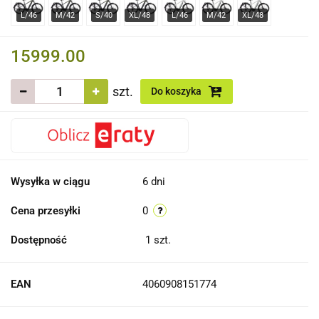
15999.00
szt.
Do koszyka
Wysyłka w ciągu
6 dni
Cena przesyłki
0
Dostępność
1
szt.
EAN
4060908151774