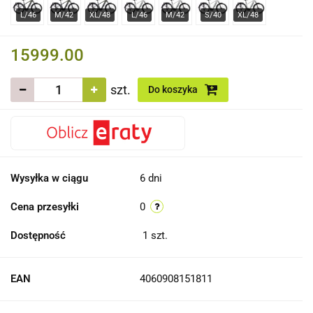
15999.00
szt.
Do koszyka
Wysyłka w ciągu
6 dni
Cena przesyłki
0
Dostępność
1
szt.
EAN
4060908151811