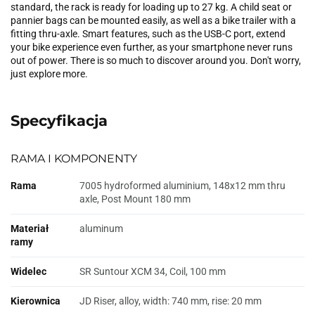
standard, the rack is ready for loading up to 27 kg. A child seat or
pannier bags can be mounted easily, as well as a bike trailer with a
fitting thru-axle. Smart features, such as the USB-C port, extend
your bike experience even further, as your smartphone never runs
out of power. There is so much to discover around you. Don't worry,
just explore more.
Specyfikacja
RAMA I KOMPONENTY
Rama
7005 hydroformed aluminium, 148x12 mm thru
axle, Post Mount 180 mm
Materiał
aluminum
ramy
Widelec
SR Suntour XCM 34, Coil, 100 mm
Kierownica
JD Riser, alloy, width: 740 mm, rise: 20 mm