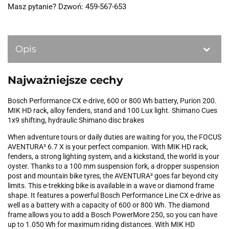
Masz pytanie? Dzwoń: 459-567-653
Opis
Najważniejsze cechy
Bosch Performance CX e-drive, 600 or 800 Wh battery, Purion 200.
MIK HD rack, alloy fenders, stand and 100 Lux light. Shimano Cues
1x9 shifting, hydraulic Shimano disc brakes
When adventure tours or daily duties are waiting for you, the FOCUS
AVENTURA² 6.7 X is your perfect companion. With MIK HD rack,
fenders, a strong lighting system, and a kickstand, the world is your
oyster. Thanks to a 100 mm suspension fork, a dropper suspension
post and mountain bike tyres, the AVENTURA² goes far beyond city
limits. This e-trekking bike is available in a wave or diamond frame
shape. It features a powerful Bosch Performance Line CX e-drive as
well as a battery with a capacity of 600 or 800 Wh. The diamond
frame allows you to add a Bosch PowerMore 250, so you can have
up to 1.050 Wh for maximum riding distances. With MIK HD