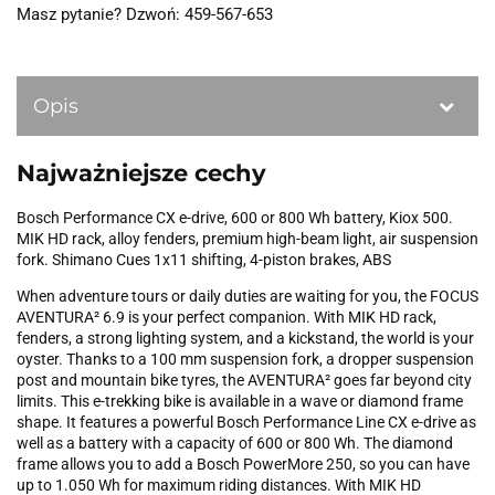
Masz pytanie? Dzwoń: 459-567-653
Opis
Najważniejsze cechy
Bosch Performance CX e-drive, 600 or 800 Wh battery, Kiox 500.
MIK HD rack, alloy fenders, premium high-beam light, air suspension
fork. Shimano Cues 1x11 shifting, 4-piston brakes, ABS
When adventure tours or daily duties are waiting for you, the FOCUS
AVENTURA² 6.9 is your perfect companion. With MIK HD rack,
fenders, a strong lighting system, and a kickstand, the world is your
oyster. Thanks to a 100 mm suspension fork, a dropper suspension
post and mountain bike tyres, the AVENTURA² goes far beyond city
limits. This e-trekking bike is available in a wave or diamond frame
shape. It features a powerful Bosch Performance Line CX e-drive as
well as a battery with a capacity of 600 or 800 Wh. The diamond
frame allows you to add a Bosch PowerMore 250, so you can have
up to 1.050 Wh for maximum riding distances. With MIK HD