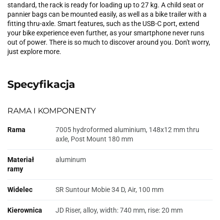
standard, the rack is ready for loading up to 27 kg. A child seat or
pannier bags can be mounted easily, as well as a bike trailer with a
fitting thru-axle. Smart features, such as the USB-C port, extend
your bike experience even further, as your smartphone never runs
out of power. There is so much to discover around you. Don't worry,
just explore more.
Specyfikacja
RAMA I KOMPONENTY
Rama
7005 hydroformed aluminium, 148x12 mm thru
axle, Post Mount 180 mm
Materiał
aluminum
ramy
Widelec
SR Suntour Mobie 34 D, Air, 100 mm
Kierownica
JD Riser, alloy, width: 740 mm, rise: 20 mm