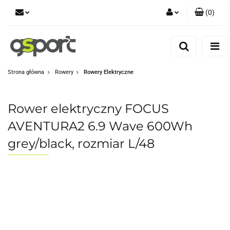
(
0
)
Zaloguj się
Zarejestruj się
Dodaj zgłoszenie
Strona główna
Rowery
Rowery Elektryczne
Zgody cookies
Rower elektryczny FOCUS
AVENTURA2 6.9 Wave 600Wh
grey/black, rozmiar L/48