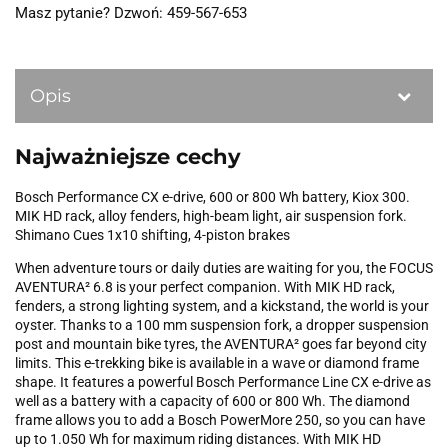
Masz pytanie? Dzwoń: 459-567-653
Opis
Najważniejsze cechy
Bosch Performance CX e-drive, 600 or 800 Wh battery, Kiox 300.
MIK HD rack, alloy fenders, high-beam light, air suspension fork.
Shimano Cues 1x10 shifting, 4-piston brakes
When adventure tours or daily duties are waiting for you, the FOCUS
AVENTURA² 6.8 is your perfect companion. With MIK HD rack,
fenders, a strong lighting system, and a kickstand, the world is your
oyster. Thanks to a 100 mm suspension fork, a dropper suspension
post and mountain bike tyres, the AVENTURA² goes far beyond city
limits. This e-trekking bike is available in a wave or diamond frame
shape. It features a powerful Bosch Performance Line CX e-drive as
well as a battery with a capacity of 600 or 800 Wh. The diamond
frame allows you to add a Bosch PowerMore 250, so you can have
up to 1.050 Wh for maximum riding distances. With MIK HD