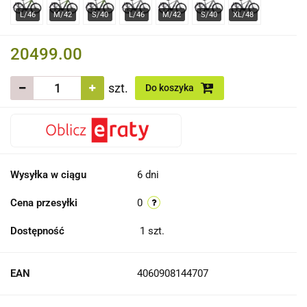
20499.00
szt.
Do koszyka
Wysyłka w ciągu
6 dni
Cena przesyłki
0
Dostępność
1
szt.
EAN
4060908144707