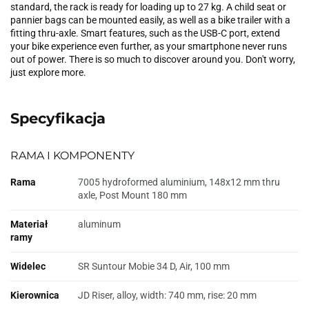
standard, the rack is ready for loading up to 27 kg. A child seat or
pannier bags can be mounted easily, as well as a bike trailer with a
fitting thru-axle. Smart features, such as the USB-C port, extend
your bike experience even further, as your smartphone never runs
out of power. There is so much to discover around you. Don't worry,
just explore more.
Specyfikacja
RAMA I KOMPONENTY
Rama
7005 hydroformed aluminium, 148x12 mm thru
axle, Post Mount 180 mm
Materiał
aluminum
ramy
Widelec
SR Suntour Mobie 34 D, Air, 100 mm
Kierownica
JD Riser, alloy, width: 740 mm, rise: 20 mm