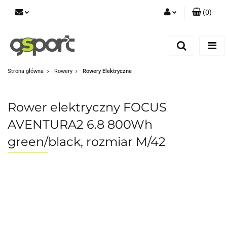
(
0
)
Zaloguj się
Zarejestruj się
Dodaj zgłoszenie
Strona główna
Rowery
Rowery Elektryczne
Zgody cookies
Rower elektryczny FOCUS
AVENTURA2 6.8 800Wh
green/black, rozmiar M/42