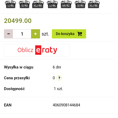
20499.00
szt.
Do koszyka
Wysyłka w ciągu
6 dni
Cena przesyłki
0
Dostępność
1
szt.
EAN
4060908144684