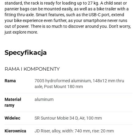
standard, the rack is ready for loading up to 27 kg. A child seat or
pannier bags can be mounted easily, as well as a bike trailer with a
fitting thru-axle. Smart features, such as the USB-C port, extend
your bike experience even further, as your smartphone never runs
out of power. There is so much to discover around you. Don't worry,
just explore more.
Specyfikacja
RAMA I KOMPONENTY
Rama
7005 hydroformed aluminium, 148x12 mm thru
axle, Post Mount 180 mm
Materiał
aluminum
ramy
Widelec
SR Suntour Mobie 34 D, Air, 100 mm
Kierownica
JD Riser, alloy, width: 740 mm, rise: 20 mm