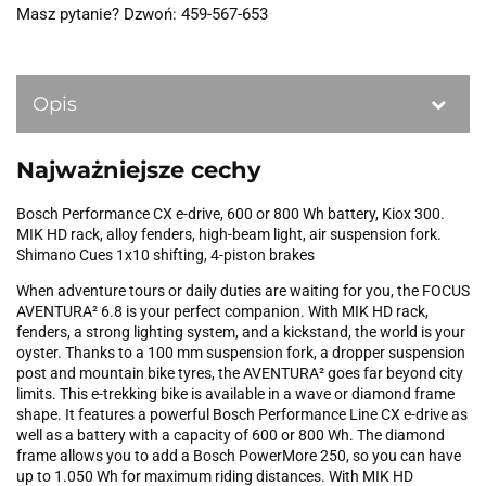
Masz pytanie? Dzwoń: 459-567-653
Opis
Najważniejsze cechy
Bosch Performance CX e-drive, 600 or 800 Wh battery, Kiox 300.
MIK HD rack, alloy fenders, high-beam light, air suspension fork.
Shimano Cues 1x10 shifting, 4-piston brakes
When adventure tours or daily duties are waiting for you, the FOCUS
AVENTURA² 6.8 is your perfect companion. With MIK HD rack,
fenders, a strong lighting system, and a kickstand, the world is your
oyster. Thanks to a 100 mm suspension fork, a dropper suspension
post and mountain bike tyres, the AVENTURA² goes far beyond city
limits. This e-trekking bike is available in a wave or diamond frame
shape. It features a powerful Bosch Performance Line CX e-drive as
well as a battery with a capacity of 600 or 800 Wh. The diamond
frame allows you to add a Bosch PowerMore 250, so you can have
up to 1.050 Wh for maximum riding distances. With MIK HD