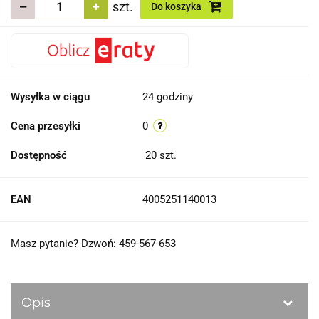
szt.
Do koszyka
Wysyłka w ciągu
24 godziny
Cena przesyłki
0
Dostępność
20
szt.
EAN
4005251140013
Masz pytanie? Dzwoń: 459-567-653
Opis