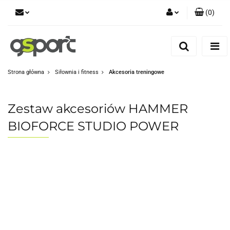
(
0
)
Zaloguj się
Zarejestruj się
Dodaj zgłoszenie
Strona główna
Siłownia i fitness
Akcesoria treningowe
Zgody cookies
Zestaw akcesoriów HAMMER
BIOFORCE STUDIO POWER