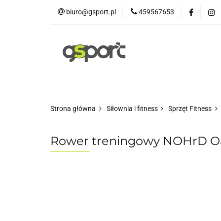
biuro@gsport.pl
459567653
E-bikes
Rowery
Rowery dziecięce
Strona główna
Siłownia i fitness
Sprzęt Fitness
Rower treningowy NOHrD O