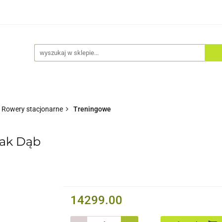
Akcesoria
Odzież
Kaski
Fitness
Hulajno
Rowery stacjonarne
Treningowe
ak Dąb
14299.00