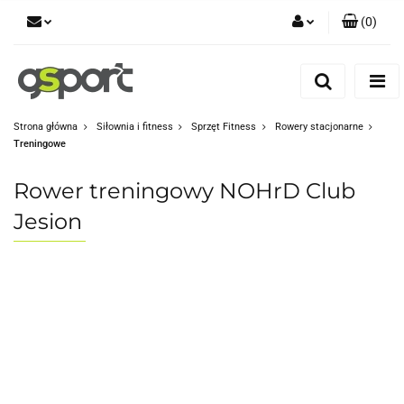
(
0
)
Zaloguj się
Zarejestruj się
Dodaj zgłoszenie
Strona główna
Siłownia i fitness
Sprzęt Fitness
Rowery stacjonarne
Treningowe
Zgody cookies
Rower treningowy NOHrD Club
Jesion