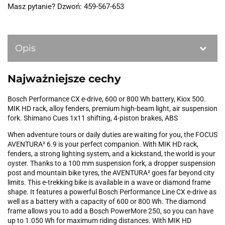
Masz pytanie? Dzwoń: 459-567-653
Opis
Najważniejsze cechy
Bosch Performance CX e-drive, 600 or 800 Wh battery, Kiox 500.
MIK HD rack, alloy fenders, premium high-beam light, air suspension
fork. Shimano Cues 1x11 shifting, 4-piston brakes, ABS
When adventure tours or daily duties are waiting for you, the FOCUS
AVENTURA² 6.9 is your perfect companion. With MIK HD rack,
fenders, a strong lighting system, and a kickstand, the world is your
oyster. Thanks to a 100 mm suspension fork, a dropper suspension
post and mountain bike tyres, the AVENTURA² goes far beyond city
limits. This e-trekking bike is available in a wave or diamond frame
shape. It features a powerful Bosch Performance Line CX e-drive as
well as a battery with a capacity of 600 or 800 Wh. The diamond
frame allows you to add a Bosch PowerMore 250, so you can have
up to 1.050 Wh for maximum riding distances. With MIK HD