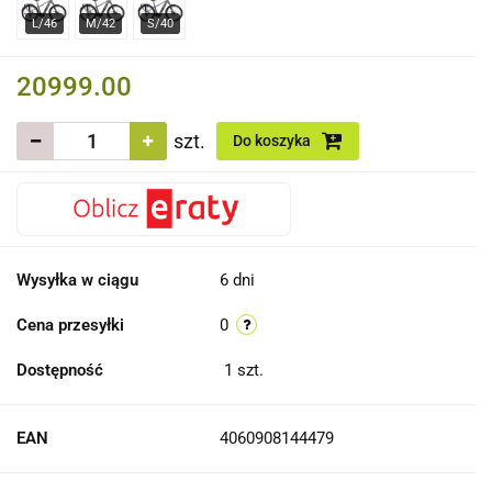
20999.00
szt.
Do koszyka
Wysyłka w ciągu
6 dni
Cena przesyłki
0
Dostępność
1
szt.
EAN
4060908144479