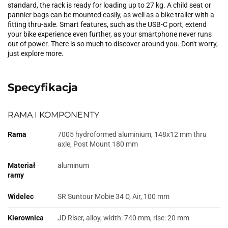
standard, the rack is ready for loading up to 27 kg. A child seat or
pannier bags can be mounted easily, as well as a bike trailer with a
fitting thru-axle. Smart features, such as the USB-C port, extend
your bike experience even further, as your smartphone never runs
out of power. There is so much to discover around you. Don't worry,
just explore more.
Specyfikacja
RAMA I KOMPONENTY
Rama
7005 hydroformed aluminium, 148x12 mm thru
axle, Post Mount 180 mm
Materiał
aluminum
ramy
Widelec
SR Suntour Mobie 34 D, Air, 100 mm
Kierownica
JD Riser, alloy, width: 740 mm, rise: 20 mm