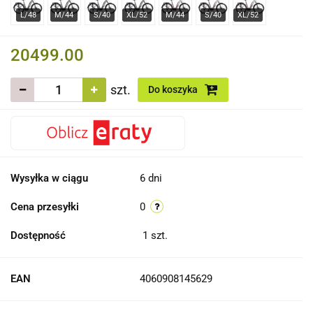
20499.00
szt.
Do koszyka
Wysyłka w ciągu
6 dni
Cena przesyłki
0
Dostępność
1
szt.
EAN
4060908145629