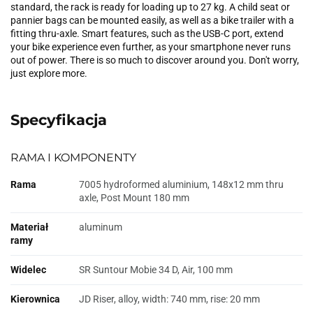
standard, the rack is ready for loading up to 27 kg. A child seat or
pannier bags can be mounted easily, as well as a bike trailer with a
fitting thru-axle. Smart features, such as the USB-C port, extend
your bike experience even further, as your smartphone never runs
out of power. There is so much to discover around you. Don't worry,
just explore more.
Specyfikacja
RAMA I KOMPONENTY
Rama
7005 hydroformed aluminium, 148x12 mm thru
axle, Post Mount 180 mm
Materiał
aluminum
ramy
Widelec
SR Suntour Mobie 34 D, Air, 100 mm
Kierownica
JD Riser, alloy, width: 740 mm, rise: 20 mm