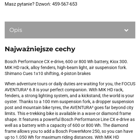
Masz pytanie? Dzwoń: 459-567-653
Opis
Najważniejsze cechy
Bosch Performance CX e-drive, 600 or 800 Wh battery, Kiox 300.
MIK HD rack, alloy fenders, high-beam light, air suspension fork.
Shimano Cues 1x10 shifting, 4-piston brakes
When adventure tours or daily duties are waiting for you, the FOCUS
AVENTURA² 6.8 is your perfect companion. With MIK HD rack,
fenders, a strong lighting system, and a kickstand, the world is your
oyster. Thanks to a 100 mm suspension fork, a dropper suspension
post and mountain bike tyres, the AVENTURA² goes far beyond city
limits. This e-trekking bike is available in a wave or diamond frame
shape. It features a powerful Bosch Performance Line CX e-drive as
well as a battery with a capacity of 600 or 800 Wh. The diamond
frame allows you to add a Bosch PowerMore 250, so you can have
up to 1.050 Wh for maximum riding distances. With MIK HD