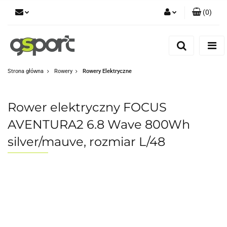
(
0
)
Zaloguj się
Zarejestruj się
Dodaj zgłoszenie
Strona główna
Rowery
Rowery Elektryczne
Zgody cookies
Rower elektryczny FOCUS
AVENTURA2 6.8 Wave 800Wh
silver/mauve, rozmiar L/48