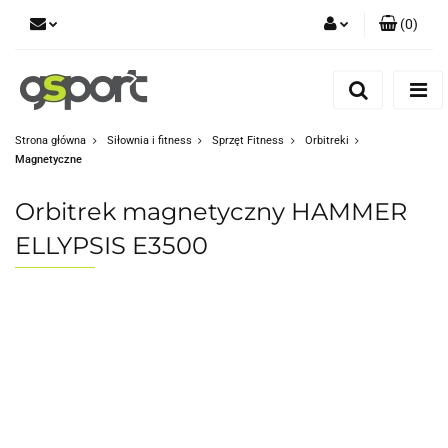
(
0
)
Zaloguj się
Zarejestruj się
Dodaj zgłoszenie
Strona główna
Siłownia i fitness
Sprzęt Fitness
Orbitreki
Magnetyczne
Zgody cookies
Orbitrek magnetyczny HAMMER
ELLYPSIS E3500