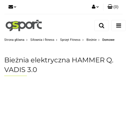
(
0
)
Zaloguj się
Zarejestruj się
Dodaj zgłoszenie
Strona główna
Siłownia i fitness
Sprzęt Fitness
Bieżnie
Domowe
Zgody cookies
Bieżnia elektryczna HAMMER Q.
VADIS 3.0