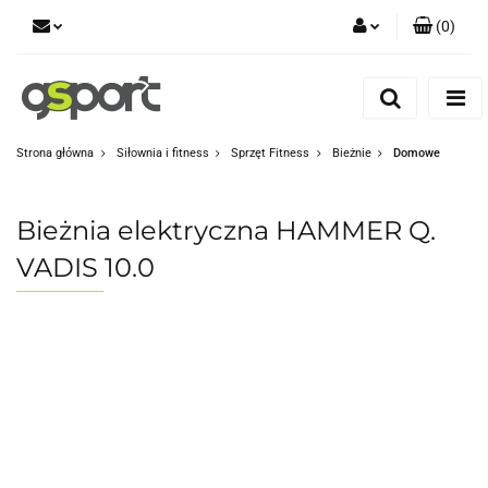
(
0
)
Zaloguj się
Zarejestruj się
Dodaj zgłoszenie
Strona główna
Siłownia i fitness
Sprzęt Fitness
Bieżnie
Domowe
Zgody cookies
Bieżnia elektryczna HAMMER Q.
VADIS 10.0