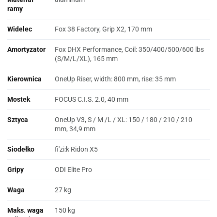
ramy
Widelec
Fox 38 Factory, Grip X2, 170 mm
Amortyzator
Fox DHX Performance, Coil: 350/400/500/600 lbs
(S/M/L/XL), 165 mm
Kierownica
OneUp Riser, width: 800 mm, rise: 35 mm
Mostek
FOCUS C.I.S. 2.0, 40 mm
Sztyca
OneUp V3, S / M /L / XL: 150 / 180 / 210 / 210
mm, 34,9 mm
Siodełko
fi'zi:k Ridon X5
Gripy
ODI Elite Pro
Waga
27 kg
Maks. waga
150 kg