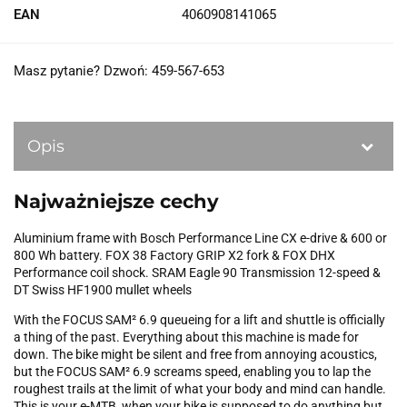
EAN
4060908141065
Masz pytanie? Dzwoń: 459-567-653
Opis
Najważniejsze cechy
Aluminium frame with Bosch Performance Line CX e-drive & 600 or
800 Wh battery. FOX 38 Factory GRIP X2 fork & FOX DHX
Performance coil shock. SRAM Eagle 90 Transmission 12-speed &
DT Swiss HF1900 mullet wheels
With the FOCUS SAM² 6.9 queueing for a lift and shuttle is officially
a thing of the past. Everything about this machine is made for
down. The bike might be silent and free from annoying acoustics,
but the FOCUS SAM² 6.9 screams speed, enabling you to lap the
roughest trails at the limit of what your body and mind can handle.
This is your e-MTB, when your bike is supposed to do anything but