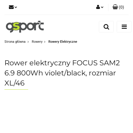
(
0
)
Zaloguj się
Zarejestruj się
Dodaj zgłoszenie
Strona główna
Rowery
Rowery Elektryczne
Zgody cookies
Rower elektryczny FOCUS SAM2
6.9 800Wh violet/black, rozmiar
XL/46