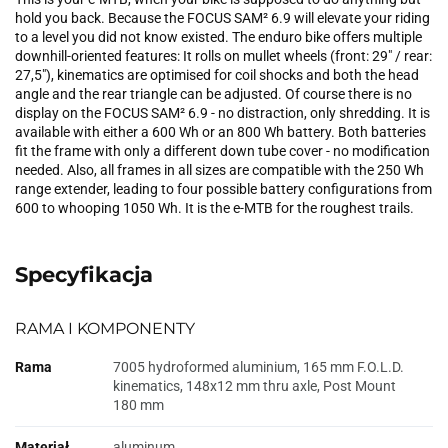
hold you back. Because the FOCUS SAM² 6.9 will elevate your riding
to a level you did not know existed. The enduro bike offers multiple
downhill-oriented features: It rolls on mullet wheels (front: 29" / rear:
27,5"), kinematics are optimised for coil shocks and both the head
angle and the rear triangle can be adjusted. Of course there is no
display on the FOCUS SAM² 6.9 - no distraction, only shredding. It is
available with either a 600 Wh or an 800 Wh battery. Both batteries
fit the frame with only a different down tube cover - no modification
needed. Also, all frames in all sizes are compatible with the 250 Wh
range extender, leading to four possible battery configurations from
600 to whooping 1050 Wh. It is the e-MTB for the roughest trails.
Specyfikacja
RAMA I KOMPONENTY
Rama
7005 hydroformed aluminium, 165 mm F.O.L.D.
kinematics, 148x12 mm thru axle, Post Mount
180 mm
Materiał
aluminum