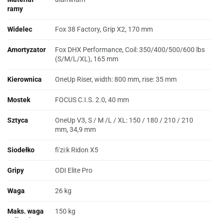
ramy
Widelec
Fox 38 Factory, Grip X2, 170 mm
Amortyzator
Fox DHX Performance, Coil: 350/400/500/600 lbs
(S/M/L/XL), 165 mm
Kierownica
OneUp Riser, width: 800 mm, rise: 35 mm
Mostek
FOCUS C.I.S. 2.0, 40 mm
Sztyca
OneUp V3, S / M /L / XL: 150 / 180 / 210 / 210
mm, 34,9 mm
Siodełko
fi'zi:k Ridon X5
Gripy
ODI Elite Pro
Waga
26 kg
Maks. waga
150 kg