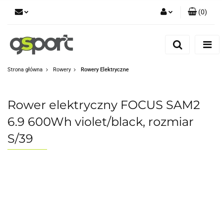
(
0
)
Zaloguj się
Zarejestruj się
Dodaj zgłoszenie
Strona główna
Rowery
Rowery Elektryczne
Zgody cookies
Rower elektryczny FOCUS SAM2
6.9 600Wh violet/black, rozmiar
S/39