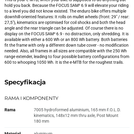
hold you back. Because the FOCUS SAM² 6.9 will elevate your riding
to a level you did not know existed. The enduro bike offers multiple
downhill-oriented features: It rolls on mullet wheels (front: 29" / rear:
27,5"), kinematics are optimised for coil shocks and both the head
angle and the rear triangle can be adjusted. Of course there is no
display on the FOCUS SAM² 6.9 - no distraction, only shredding. It is
available with either a 600 Wh or an 800 Wh battery. Both batteries
fit the frame with only a different down tube cover - no modification
needed. Also, all frames in all sizes are compatible with the 250 Wh
range extender, leading to four possible battery configurations from
600 to whooping 1050 Wh. It is the e-MTB for the roughest trails.
Specyfikacja
RAMA I KOMPONENTY
Rama
7005 hydroformed aluminium, 165 mm F.O.L.D.
kinematics, 148x12 mm thru axle, Post Mount
180 mm
Materiał
aluminum