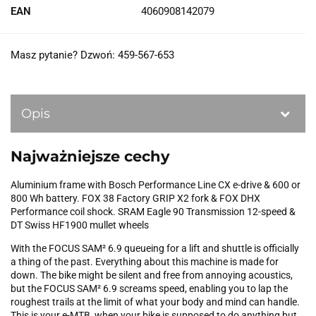
EAN
4060908142079
Masz pytanie? Dzwoń: 459-567-653
Opis
Najważniejsze cechy
Aluminium frame with Bosch Performance Line CX e-drive & 600 or
800 Wh battery. FOX 38 Factory GRIP X2 fork & FOX DHX
Performance coil shock. SRAM Eagle 90 Transmission 12-speed &
DT Swiss HF1900 mullet wheels
With the FOCUS SAM² 6.9 queueing for a lift and shuttle is officially
a thing of the past. Everything about this machine is made for
down. The bike might be silent and free from annoying acoustics,
but the FOCUS SAM² 6.9 screams speed, enabling you to lap the
roughest trails at the limit of what your body and mind can handle.
This is your e-MTB, when your bike is supposed to do anything but