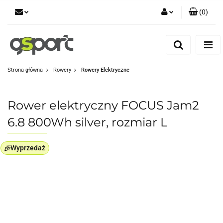
(
0
)
Zaloguj się
Zarejestruj się
Dodaj zgłoszenie
Strona główna
Rowery
Rowery Elektryczne
Zgody cookies
Rower elektryczny FOCUS Jam2
6.8 800Wh silver, rozmiar L
Wyprzedaż