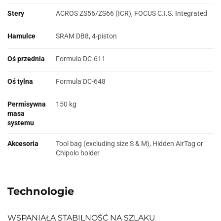
Stery
ACROS ZS56/ZS66 (ICR), FOCUS C.I.S. Integrated
Hamulce
SRAM DB8, 4-piston
Oś przednia
Formula DC-611
Oś tylna
Formula DC-648
Permisywna
150 kg
masa
systemu
Akcesoria
Tool bag (excluding size S & M), Hidden AirTag or
Chipolo holder
Technologie
WSPANIAŁA STABILNOŚĆ NA SZLAKU