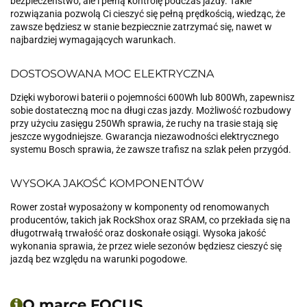
bezpieczeństwo, ale i pełną kontrolę podczas jazdy. Takie
rozwiązania pozwolą Ci cieszyć się pełną prędkością, wiedząc, że
zawsze będziesz w stanie bezpiecznie zatrzymać się, nawet w
najbardziej wymagających warunkach.
DOSTOSOWANA MOC ELEKTRYCZNA
Dzięki wyborowi baterii o pojemności 600Wh lub 800Wh, zapewnisz
sobie dostateczną moc na długi czas jazdy. Możliwość rozbudowy
przy użyciu zasięgu 250Wh sprawia, że ruchy na trasie stają się
jeszcze wygodniejsze. Gwarancja niezawodności elektrycznego
systemu Bosch sprawia, że zawsze trafisz na szlak pełen przygód.
WYSOKA JAKOŚĆ KOMPONENTÓW
Rower został wyposażony w komponenty od renomowanych
producentów, takich jak RockShox oraz SRAM, co przekłada się na
długotrwałą trwałość oraz doskonałe osiągi. Wysoka jakość
wykonania sprawia, że przez wiele sezonów będziesz cieszyć się
jazdą bez względu na warunki pogodowe.
O marce FOCUS