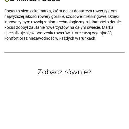
Focus to niemiecka marka, która od lat dostarcza rowerzystom
najwyższej jakości rowery górskie, szosowe i trekkingowe. Dzięki
innowacyjnym rozwiązaniom technologicznym i dbałości o detale,
Focus zdobył zaufanie rowerzystów na całym świecie. Marka
specjalizuje się w tworzeniu rowerów, które łączą wydajność,
komfort oraz niezawodność w każdych warunkach.
Zobacz również
Rower
Rower
Rower
Rower
Ro
elektryczny
elektryczny
elektryczny
elektryczny
el