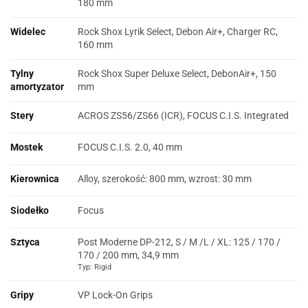
180 mm
Widelec
Rock Shox Lyrik Select, Debon Air+, Charger RC,
160 mm
Tylny
Rock Shox Super Deluxe Select, DebonAir+, 150
amortyzator
mm
Stery
ACROS ZS56/ZS66 (ICR), FOCUS C.I.S. Integrated
Mostek
FOCUS C.I.S. 2.0, 40 mm
Kierownica
Alloy, szerokość: 800 mm, wzrost: 30 mm
Siodełko
Focus
Sztyca
Post Moderne DP-212, S / M /L / XL: 125 / 170 /
170 / 200 mm, 34,9 mm
Typ: Rigid
Gripy
VP Lock-On Grips