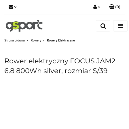
(
0
)
Zaloguj się
Zarejestruj się
Dodaj zgłoszenie
Strona główna
Rowery
Rowery Elektryczne
Zgody cookies
Rower elektryczny FOCUS JAM2
6.8 800Wh silver, rozmiar S/39