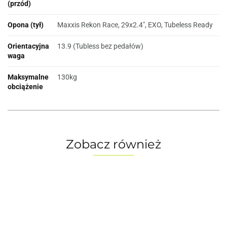
(przód)
Opona (tył)
Maxxis Rekon Race, 29x2.4", EXO, Tubeless Ready
Orientacyjna
13.9 (Tubless bez pedałów)
waga
Maksymalne
130kg
obciążenie
Zobacz również
Chariot
Chariot
Chariot
Rower
Rower
Ro