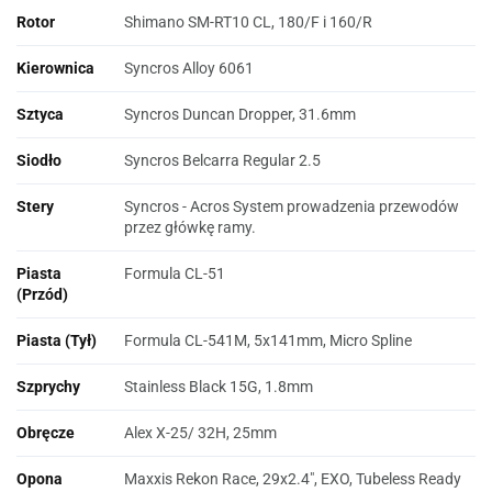
Rotor
Shimano SM-RT10 CL, 180/F i 160/R
Kierownica
Syncros Alloy 6061
Sztyca
Syncros Duncan Dropper, 31.6mm
Siodło
Syncros Belcarra Regular 2.5
Stery
Syncros - Acros System prowadzenia przewodów
przez główkę ramy.
Piasta
Formula CL-51
(Przód)
Piasta (Tył)
Formula CL-541M, 5x141mm, Micro Spline
Szprychy
Stainless Black 15G, 1.8mm
Obręcze
Alex X-25/ 32H, 25mm
Opona
Maxxis Rekon Race, 29x2.4", EXO, Tubeless Ready