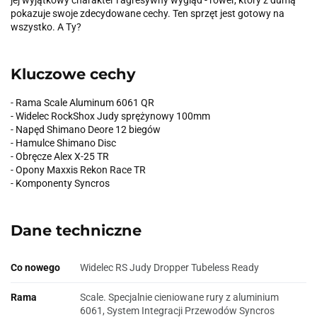
jej wyjątkowy charakter i agresywny wygląd - rower, który z dumą
pokazuje swoje zdecydowane cechy. Ten sprzęt jest gotowy na
wszystko. A Ty?
Kluczowe cechy
- Rama Scale Aluminum 6061 QR
- Widelec RockShox Judy sprężynowy 100mm
- Napęd Shimano Deore 12 biegów
- Hamulce Shimano Disc
- Obręcze Alex X-25 TR
- Opony Maxxis Rekon Race TR
- Komponenty Syncros
Dane techniczne
Co nowego
Widelec RS Judy Dropper Tubeless Ready
Rama
Scale. Specjalnie cieniowane rury z aluminium
6061, System Integracji Przewodów Syncros