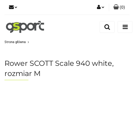
(
0
)
Zaloguj się
Zarejestruj się
Dodaj zgłoszenie
Strona główna
Zgody cookies
Rower SCOTT Scale 940 white,
rozmiar M