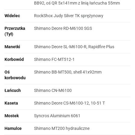
BB92, oś QR 5x141mm z linią łańcucha 55mm
Widelec
RockShox Judy Silver TK sprężynowy
Przerzutka
Shimano Deore RD-M6100 SGS
(Tył)
Manetki
Shimano Deore SL-M6100-R, Rapidfire Plus
Korbowód
Shimano FC-MT512-1
Oś
Shimano BB-MT500, shell 41x92mm
korbowodu
Łańcuch
Shimano CN-M6100
Kaseta
Shimano Deore CS-M6100-12, 10-51 T
Mostek
Syncros Aluminium 6061
Hamulce
Shimano MT200 hydrauliczne